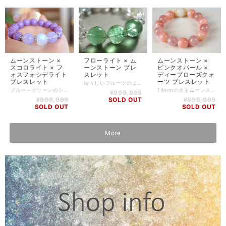
ムーンストーン ×
フローライト × ム
ムーンストーン ×
スコロライト × フ
ーンストーン ブレ
ピンクオパール ×
ォスフォシデライト
スレット
ディープローズクォ
ブレスレット
ーツ ブレスレット
瑞々しいフルーツのようなフローライトが美しいブレスレット。 とても珍しいイギリス産のフローライトを使用しました。 ムーンストーンもシラーの美しいものを使用しております。 フローライト -Fluorite- フローライトは、加熱や紫外線をあてることで発光するため、「蛍石」とも呼ばれています。 カラーバリエーションが豊富でヒーリングパワーが強く、感情の乱れや混乱を整えてくれる働きがあると言われています。 ストレスの軽減、体質改善、考えが行き詰ってしまった時などにも効果があるとされています。 ムーンストーン -Moon Stone- 恋人や愛する人の関係をもっと良いものにしたい人にオススメのパワーストーンです。 女性力を自然とアップさせてくれるので異性をひきつける効果があるとされています。 また、女性にとってとても大事な「生理」の時に、肉体と感情のバランスを取る助けをしてくれると言われています。 【石】 イギリス産 フローライト(15mm)、ムーンストーン(ホワイトラブラドライト)(12mm,10mm)、スターカット水晶(10mm,3×5mmカット,ハート形) 【素材】 シリコンゴム 【サイズ】 内周15cm 【調整可能サイズ:14.5cm、15cm】 ※-5mmはゴムの締め方で調整可能です。上記以外のサイズをご希望の方は、一度ご相談ください。 ※ハンドメイド商品のため、若干誤差が生じる可能性がありますので、予めご了承ください。 【商品番号】 BL-AS-0205 【天然石について】 天然石の特性上、細かい傷や内包物を含むものがございます。 天然石ならではの風合いとしてご了承くださいませ。 また、使用するモニター環境(PCやスマートフォン、タブレット端末など)の違いによって実際の色味と異なって見えることがありますことをご理解、ご承知おきください。 【備考】 店舗にて同時販売しているため、タイミングによりご注文頂きました商品が在庫切れとなる場合もございます。その場合は、メールにてご連絡差し上げますので、予めご了承ください。 また、SoldOutとなっている商品(おもにブレスレット)も、在庫状況によっては同じようにお作りすることも可能な場合がございますので、ご相談ください。
ブルー～グリーンのシラーがとても美しいムーンストーンを使用したブレスレット。 14.5mmの大粒な高品質ムーンストーンに、淡いラベンダーカラーが特徴のスコロライト、なんとも言えないパープルが魅力的なフォスフォシデライトを組み合わせました。 フォスフォシデライトは、バリサイト(バリシア石)と呼ばれる鉱物に属しています。 バリサイトはアルミニウム、燐酸などが主成分ですが、アルミニウムイオンが鉄イオンに入れ替わることで濃い紫ピンクのフォスフォシデライトになります。 ムーンストーン -Moon Stone- 恋人や愛する人の関係をもっと良いものにしたい人にオススメのパワーストーンです。 女性力を自然とアップさせてくれるので異性をひきつける効果があるとされています。 また、女性にとってとても大事な「生理」の時に、肉体と感情のバランスを取る助けをしてくれると言われています。 スコロライト -Scorolite- スコロライトはアメジストに加熱処理を加えたものですが、ふんわりとした優しいラベンダーカラーがとても魅力的なストーンです。 ラベンダークォーツとも呼ばれるスコロライトは、インナーチャイルドを癒し、本当の自分を取り戻すサポートをすると言われています。 【石】 ムーンストーン(14.5mm)、スコロライト(13mm)、フォスフォシデライト(11.5mm) 【素材】 シリコンゴム、silverplating 【サイズ】 内周14.5cm 【調整可能サイズ:14.5cm、15cm】 ※+5mmはゴムの締め方で調整可能です。上記以外のサイズをご希望の方は、一度ご相談ください。 ※ハンドメイド商品のため、若干誤差が生じる可能性がありますので、予めご了承ください。 【商品番号】 BL-AS-0233 【天然石について】 天然石の特性上、細かい傷や内包物を含むものがございます。 天然石ならではの風合いとしてご了承くださいませ。 また、使用するモニター環境(PCやスマートフォン、タブレット端末など)の違いによって実際の色味と異なって見えることがありますことをご理解、ご承知おきください。 【備考】 店舗にて同時販売しているため、タイミングによりご注文頂きました商品が在庫切れとなる場合もございます。その場合は、メールにてご連絡差し上げますので、予めご了承ください。 また、SoldOutとなっている商品(おもにブレスレット)も、在庫状況によっては同じようにお作りすることも可能な場合がございますので、ご相談ください。
14mmの大玉ムーンストーンに可愛らしいピンク色のピンクオパール、ディープローズクォーツを組み合わせました。 淡い透明感を感じるピンクオパールとディープローズクォーツがとても美しいブレスレットです。 違う種類のピンクのグラデーションが何とも言えない可愛らしさです！ ムーンストーン -Moon Stone- 恋人や愛する人の関係をもっと良いものにしたい人にオススメのパワーストーンです。 女性力を自然とアップさせてくれるので異性をひきつける効果があるとされています。 また、女性にとってとても大事な「生理」の時に、肉体と感情のバランスを取る助けをしてくれると言われています。 ピンクオパール Pink Opal- ほかに類を見ないほどに変化に富んだ色彩と輝きをもつオパール。石の色によってホワイト、ブラック、ウォーター、ファイアーの4種類に大別されます。 女性はオパールを身につけることで自分の内面を見つめ直すことができると言います。 また、ピンクオパールは芸術性や感受性を高めてくれるほか、女性ホルモンの分泌を促し愛される力をアップし、更年期障害の緩和や安産祈願にも良い石と言われています。 ディープローズクォーツ -Deep Rose Quartz- 淡くロマンティックな色合いながら、愛や人間関係を引き寄せる協力なパワーを持つ、恋愛に良いとされる代表的な石です。 「自己への許しと許容」に気づかせてくれる役割もしてくれると言われています。 また、女性ホルモンを活性化させ、美しさ、肌のハリ、みずみずしい若さを保ち、しわを減らすなど、美容、アンチエイジングに効果があるとも言われています。優しさや柔らかさ、女性らしい魅力を身に付けたい方にオススメです。 【石】 ムーンストーン(ホワイトラブラドライト)(14mm)、ピンクオパール(12mm)、ディープローズクォーツ(12mm) 【素材】 シリコンゴム、goldplating 【サイズ】 内周14.5cm 【調整可能サイズ:14cm、14.5cm】 ※-5mmはゴムの締め方で調整可能です。上記以外のサイズをご希望の方は、一度ご相談ください。 ※ハンドメイド商品のため、若干誤差が生じる可能性がありますので、予めご了承ください。 【商品番号】 BL-AS-0215 【天然石について】 天然石の特性上、細かい傷や内包物を含むものがございます。 天然石ならではの風合いとしてご了承くださいませ。 また、使用するモニター環境(PCやスマートフォン、タブレット端末など)の違いによって実際の色味と異なって見えることがありますことをご理解、ご承知おきください。 【備考】 店舗にて同時販売しているため、タイミングによりご注文頂きました商品が在庫切れとなる場合もございます。その場合は、メールにてご連絡差し上げますので、予めご了承ください。 また、SoldOutとなっている商品(おもにブレスレット)も、在庫状況によっては同じようにお作りすることも可能な場合がございますので、ご相談ください。
¥999,999
¥999,999
SOLD OUT
¥999,999
SOLD OUT
SOLD OUT
More