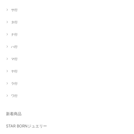
サ行
タ行
ナ行
ハ行
マ行
ヤ行
ラ行
ワ行
新着商品
STAR BORNジュエリー