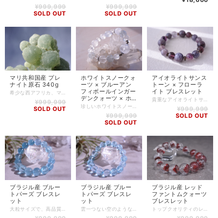
¥999,999
¥999,999
SOLD OUT
SOLD OUT
マリ共和国産 プレ
ホワイトスノークォ
アイオライトサンス
ナイト原石 340g
ーツ × ブルーアン
トーン × フローラ
フィボールインガー
イト ブレスレット
希少な西アフリカ、マリ共和国産のプレナイトの原石です。 あらゆる原石の中でも特別変わったフォルムをしているプレナイト。 日本名では「葡萄石」と言われる通り、本当にマスカットのようにも見えます。 重量も340gあり、市場に流通している原石の中でもかなり大型のものとなります。 結晶が球体である構造上、どうしても割れてしまったり外れてしまうことが多い中、このサイズ感は本当に希少です。 フォルムが全体的に丸いので、どこか可愛らしくとても愛着が湧きそうなストーンです。 様々な角度から眺めていると、動物の形に見えたりと想像力を掻き立てられます。 プレナイトは不要なエネルギーを一掃し、深い安心と安らぎ感を与えてくれるといわれています。 また、真実を見抜く力を育てるとされています。 照明をあてたりすると綺麗なグリーンに発色するので、また違った表情を見せてくれます。 鉱物好きの方はもちろん、このストーンの魅力に心惹かれた方にオススメいたします。 ※こちらの商品は原石のため小さな欠けなどがあることがありますが、原石ならではの風合いとしてご理解ください。 【石】 マリ共和国産 プレナイト 【サイズ】 幅:約100mm / 奥行:約73mm / 高さ:約70mm 【重さ】 340g 【商品番号】 NS-PN-0002 【天然石について】 天然石の特性上、細かい傷や内包物を含むものがございます。 天然石ならではの風合いとしてご了承くださいませ。 また、使用するモニター環境(PCやスマートフォン、タブレット端末など)の違いによって実際の色味と異なって見えることがありますことをご理解、ご承知おきください。 【備考】 店舗にて同時販売しているため、タイミングによりご注文頂きました商品が在庫切れとなる場合もございます。その場合は、メールにてご連絡差し上げますので、予めご了承ください。 また、SoldOutとなっている商品(おもにブレスレット)も、在庫状況によっては同じようにお作りすることも可能な場合がございますので、ご相談ください。
デンクォーツ × ホ
貴重なアイオライトサンストーンとフローライトを合わせたブレスレット。 アイオライトサンストーンは採掘量が少なく、とても貴重なストーンです。 レピドクロサイト(鱗鉄鉱)も含んでいるため、赤いキラキラも見ることができる魅力的なストーンです。 的確な判断力を促し、人生の道しるべになってくれるようサポートしてくれるといわれています。 フローライトは、アイオライトサンストーンに色味の近いものを選別して組み合わせております。 【石】 アイオライトサンストーン(アイオライトアベンチュリン)(12.5mm、11mm)、フローライト(10mm)、スモーキークォーツ(6×2.5mmボタンカット) 【素材】 シリコンゴム 【サイズ】 内周16cm ※ハンドメイド商品のため、若干誤差が生じる可能性がありますので、予めご了承ください。 【商品番号】 BL-AS-0280 【天然石について】 天然石の特性上、細かい傷や内包物を含むものがございます。 天然石ならではの風合いとしてご了承くださいませ。 また、使用するモニター環境(PCやスマートフォン、タブレット端末など)の違いによって実際の色味と異なって見えることがありますことをご理解、ご承知おきください。 【備考】 店舗にて同時販売しているため、タイミングによりご注文頂きました商品が在庫切れとなる場合もございます。その場合は、メールにてご連絡差し上げますので、予めご了承ください。 また、SoldOutとなっている商品(おもにブレスレット)も、在庫状況によっては同じようにお作りすることも可能な場合がございますので、ご相談ください。
¥999,999
ワイトラブラドライ
珍しいホワイトスノークォーツやブルーアンフィボールインガーデンクォーツなどを使用したブレスレットです。 ホワイトスノークォーツも無色透明な水晶とは違って、ミルキーで優しい風合いをしています。 見ているだけで気持ちが落ち着き、優しい気持ちになれそうなクォーツです。 ホワイトラブラドライトの幻想的で美しいブルーのレッセンスが、ホワイトスノークォーツの存在感をより引き立ててくれます。 アンフィボール(角閃石)は、鉄分や熱の影響で通常、白・茶～赤・黒の変色します。 ブルーのアンフィボールはとても珍しく、”リーベカイト”と呼ばれます。 仕事運や直観力、決断力を高め、持ち主のエネルギーを上昇させるといわれています。 自己肯定感を育て、不安の解消にも役立ちます。 使用しているアンフィボールインガーデンクォーツは中のアンフィボール(角閃石)が薄いブルーをしており、それが年輪のように何層にも重なっているのが特徴的です。 マニカラン産のヒマラヤ水晶は採掘後、ビーズに加工されてから当店に直送された数万粒の中から厳選し、透明度の高いものを使用しております。 全長2,500kmにも及ぶヒマラヤ山脈ではたくさんの水晶が産出されますが、その中でもマニカラン水晶は特にエネルギーが強いと言われております。 強いとはいえ、感じるエネルギーはどこか優しく暖かく、包み込んでくれるような安心感があります。 【石】 ホワイトスノークォーツ(12.3mm、15.5mm)、ブルーアンフィボールインガーデンクォーツ(12mm)、ホワイトラブラドライト(9mm、10mm)、マニカラン産 ヒマラヤ水晶(8mm、10mm) 【素材】 シリコンゴム、silver plating 【サイズ】 内周15.5cm ※ハンドメイド商品のため、若干誤差が生じる可能性がありますので、予めご了承ください。 【商品番号】 BL-AS-0284 【天然石について】 天然石の特性上、細かい傷や内包物を含むものがございます。 天然石ならではの風合いとしてご了承くださいませ。 また、使用するモニター環境(PCやスマートフォン、タブレット端末など)の違いによって実際の色味と異なって見えることがありますことをご理解、ご承知おきください。 【備考】 店舗にて同時販売しているため、タイミングによりご注文頂きました商品が在庫切れとなる場合もございます。その場合は、メールにてご連絡差し上げますので、予めご了承ください。 また、SoldOutとなっている商品(おもにブレスレット)も、在庫状況によっては同じようにお作りすることも可能な場合がございますので、ご相談ください。
SOLD OUT
¥999,999
ト ブレスレット
¥999,999
SOLD OUT
SOLD OUT
ブラジル産 ブルー
ブラジル産 ブルー
ブラジル産 レッド
トパーズ ブレスレ
トパーズ ブレスレ
ファントムクォーツ
ット
ット
ブレスレット
大粒サイズで、高品質なブルートパーズのブレスレットです。 爽やかなブルーのトパーズとは違い、青みが濃く、くすみ系の絶妙な色合いのブルートパーズです。 サイズも12mmオーバーと存在感抜群です。 幸福、希望をもたらすとされているブルートパーズですが、運命を好転させる力に優れ、人から受ける黒いエネルギーから身を守るのに適しています。 また、望むものを導き、たぐり寄せてくれる効果があると言われています。 ブルートパーズ -Blue Topaz- 清涼感のあるブルーは、知性と冷静沈着さを象徴します。 学力や教養を高めるとされるので、専門的な研究職や技術職などの人向きで、言語表現力も与えてくれると言われています。 【石】 ブラジル産 ブルートパーズ(12.5mm～13.1mm) 【素材】 シリコンゴム 【サイズ】 内周14.5cm～17cm (写真は17cm) ※サイズ変更によって外したストーンは、商品に同梱させていただきます。 ※ハンドメイド商品のため、若干誤差が生じる可能性がありますので、予めご了承ください。 【商品番号】 BL-BT-0003 【天然石について】 天然石の特性上、細かい傷や内包物を含むものがございます。 天然石ならではの風合いとしてご了承くださいませ。 また、使用するモニター環境(PCやスマートフォン、タブレット端末など)の違いによって実際の色味と異なって見えることがありますことをご理解、ご承知おきください。 【備考】 店舗にて同時販売しているため、タイミングによりご注文頂きました商品が在庫切れとなる場合もございます。その場合は、メールにてご連絡差し上げますので、予めご了承ください。 また、SoldOutとなっている商品(おもにブレスレット)も、在庫状況によっては同じようにお作りすることも可能な場合がございますので、ご相談ください。
雲一つない空のようなブルーがとても美しい、ブルートパーズのブレスレットです。 不純物やクラックが少なく、全ての粒で品質の偏りがない高品質な1本です。 サイズも12mmと存在感抜群です。 幸福、希望をもたらすとされているブルートパーズですが、運命を好転させる力に優れ、人から受ける黒いエネルギーから身を守るのに適しています。 また、望むものを導き、たぐり寄せてくれる効果があると言われています。 ブルートパーズ -Blue Topaz- 清涼感のあるブルーは、知性と冷静沈着さを象徴します。 学力や教養を高めるとされるので、専門的な研究職や技術職などの人向きで、言語表現力も与えてくれると言われています。 【石】 ブラジル産 ブルートパーズ(12.1mm～12.6mm) 【素材】 シリコンゴム 【サイズ】 内周15cm～17.5cm (写真は17.5cm) ※サイズ変更によって外したストーンは、商品に同梱させていただきます。 ※ハンドメイド商品のため、若干誤差が生じる可能性がありますので、予めご了承ください。 【商品番号】 BL-BT-0004 【天然石について】 天然石の特性上、細かい傷や内包物を含むものがございます。 天然石ならではの風合いとしてご了承くださいませ。 また、使用するモニター環境(PCやスマートフォン、タブレット端末など)の違いによって実際の色味と異なって見えることがありますことをご理解、ご承知おきください。 【備考】 店舗にて同時販売しているため、タイミングによりご注文頂きました商品が在庫切れとなる場合もございます。その場合は、メールにてご連絡差し上げますので、予めご了承ください。 また、SoldOutとなっている商品(おもにブレスレット)も、在庫状況によっては同じようにお作りすることも可能な場合がございますので、ご相談ください。
トップクオリティのレッドファントムクォーツのブレスレットです。 水晶の透明度も高く、ファントムがくっきりとみることができます。 ファントムクォーツには様々なカラーが存在しますが、なかでも赤色のレッドファントムクォーツは産出量が少ないため、希少性があります。 赤鉄鉱(ヘマタイト)を取り込んで成長するため、赤くなります。 レッドファントムクォーツはその見た目から、「赤富士」と呼ばれます。 赤富士とは、晩夏から初秋にかけて富士山が朝日に照らされて赤く染まる現象のことを言います。 赤富士はめったに見ることができず、見ることができた人は災厄から逃れたり、商売繁盛など、願いが叶うといわれています。 レッドファントムクォーツはとてもエネルギーの高い活力に満ちたストーンです。 そのため、持ち主を生命力にあふれさせ、心身ともに健康にしてくれるといわれています。 レアストーンをお探しのかたにもオススメです！ 【石】 ブラジル産 レッドファントムクォーツ(12.0mm～13.5mm) 【素材】 シリコンゴム 【サイズ】 内周14.5cm～15.5cm (写真は15.5cm) ※サイズ変更によって外したストーンは、商品に同梱させていただきます。 ※ハンドメイド商品のため、若干誤差が生じる可能性がありますので、予めご了承ください。 【商品番号】 BL-RR-0002 【天然石について】 天然石の特性上、細かい傷や内包物を含むものがございます。 天然石ならではの風合いとしてご了承くださいませ。 また、使用するモニター環境(PCやスマートフォン、タブレット端末など)の違いによって実際の色味と異なって見えることがありますことをご理解、ご承知おきください。 【備考】 店舗にて同時販売しているため、タイミングによりご注文頂きました商品が在庫切れとなる場合もございます。その場合は、メールにてご連絡差し上げますので、予めご了承ください。 また、SoldOutとなっている商品(おもにブレスレット)も、在庫状況によっては同じようにお作りすることも可能な場合がございますので、ご相談ください。