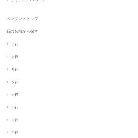
チャクラブレスレット
ペンダントトップ
石の名前から探す
ア行
カ行
サ行
タ行
ナ行
ハ行
マ行
ヤ行