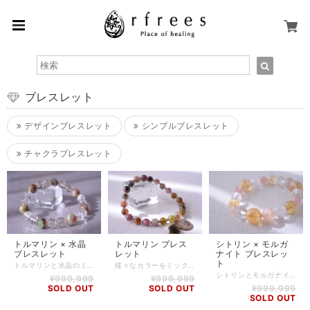
ブレスレット
デザインブレスレット
シンプルブレスレット
チャクラブレスレット
トルマリン × 水晶
トルマリン ブレス
シトリン × モルガ
ブレスレット
レット
ナイト ブレスレッ
ト
トルマリンと水晶のミックスブレスレットです。 トルマリンはグリーン、ピンク系のものを使用しております。 透明感のあるタイプではありませんが、色味の綺麗なものをバランスよく組み合わせました。 ブラジル産の水晶はよく見ると数粒、ルチルが内包されているものもあります。 トルマリン -Tourmaline- 持ち主の能力を最大限に引き出す力があると言われています。 対外的な仕事を強くサポートするとされ、特に営業職、販売職、接客業などをしている方にオススメです。 自信と落ち着きを保ち、交渉事を有利に進めることができ、冷静に相手に臨むことで、ビジネスのあらゆる面で効果を発揮するとされています。 水晶 -Quartz- 世界中で愛され、すべての石のマザーストーンと言われる水晶。 水晶は高い浄化力を持つほか、潜在的な能力やエネルギーがあると言われています。 石の形、面、形態や産地などは様々で、それぞれの特徴を持ちます。全体的には心身の浄化やエネルギーアップ、病の改善、護符、幸運を呼ぶ石としてパワフルに持ち主を支えます。 新陳代謝を活発にし、免疫力を高めるほか、毒素排出、細胞の再生にも働きかけるとされています。 癒しを必要としている人の事柄や箇所に応じて、肉体と精神の統合をはかるとされ、原石の上にパワーストーンを置けば、吸い取ったマイナスエネルギーを浄化してリセットし、部屋やデスク周りに置くだけで環境を浄化してくれると言われています。 【石】 トルマリン(8.5～9.3mm)、ブラジル産 水晶(8mm) 【素材】 シリコンゴム、goldplating 【サイズ】 内周16cm 【調整可能サイズ:15.5cm、16cm】 ※-5mmはゴムの締め方で調整可能です。上記以外のサイズをご希望の方は、一度ご相談ください。 ※ハンドメイド商品のため、若干誤差が生じる可能性がありますので、予めご了承ください。 【商品番号】 BL-AS-0275 【天然石について】 天然石の特性上、細かい傷や内包物を含むものがございます。 天然石ならではの風合いとしてご了承くださいませ。 また、使用するモニター環境(PCやスマートフォン、タブレット端末など)の違いによって実際の色味と異なって見えることがありますことをご理解、ご承知おきください。 【備考】 店舗にて同時販売しているため、タイミングによりご注文頂きました商品が在庫切れとなる場合もございます。その場合は、メールにてご連絡差し上げますので、予めご了承ください。 また、SoldOutとなっている商品(おもにブレスレット)も、在庫状況によっては同じようにお作りすることも可能な場合がございますので、ご相談ください。
様々なカラーをミックスしたトルマリンブレスレットです。 ピンク～イエロー～グリーン～ブラウン系のカラーで彩られています。 とても小さな粒のトルマリンで作製しておりますので、さらっとお着けになれると思います。 ゴールドパーツをアクセントに添えて。 トルマリン -Tourmaline- 持ち主の能力を最大限に引き出す力があると言われています。 対外的な仕事を強くサポートするとされ、特に営業職、販売職、接客業などをしている方にオススメです。 自信と落ち着きを保ち、交渉事を有利に進めることができ、冷静に相手に臨むことで、ビジネスのあらゆる面で効果を発揮するとされています。 【石】 トルマリン(6～6.5mm) 【素材】 シリコンゴム、goldplating 【サイズ】 内周16cm ※ハンドメイド商品のため、若干誤差が生じる可能性がありますので、予めご了承ください。 【商品番号】 BL-AS-0281 【天然石について】 天然石の特性上、細かい傷や内包物を含むものがございます。 天然石ならではの風合いとしてご了承くださいませ。 また、使用するモニター環境(PCやスマートフォン、タブレット端末など)の違いによって実際の色味と異なって見えることがありますことをご理解、ご承知おきください。 【備考】 店舗にて同時販売しているため、タイミングによりご注文頂きました商品が在庫切れとなる場合もございます。その場合は、メールにてご連絡差し上げますので、予めご了承ください。 また、SoldOutとなっている商品(おもにブレスレット)も、在庫状況によっては同じようにお作りすることも可能な場合がございますので、ご相談ください。
シトリンとモルガナイト、カット水晶を組み合わせたブレスレットです。 何とも言えない淡いイエローカラーが癒されるシトリンは、透明度も高く内部のクラックによりキラキラと輝いてくれます。 モルガナイトの濃いピンクとの相性も良いです。 シトリン -Citrine- 商売繁盛や富をもたらす幸福の石として古くから伝えられてきました。 石の持つ力をうまく循環させることにより、希望や夢を叶え、人生を満足させてくれると言われています。 高みへ行きたい、と思う気持ちが強ければ強いほど、願望を叶えるためのサポートをしてくれるでしょう。商売をしている人や、仕事でもっと収入を増やしたいと思っている方にオススメです。 モルガナイト -Morganite- 別名ピンクベリル、ピンクアクアマリンとも呼ばれ、アクアマリンやエメラルドと同じベリル(緑柱石)に属します。 真実の愛を目覚めさせ、それが永遠に続くように導いてくれると言われています。 男女間で上手くいかないときに溜まるストレスを軽減するとされているので、付き合いが長続きしない人におすすめです。 また、物事にとらわれない柔軟さを育み、自分自身を犠牲にし過ぎる行動を抑制します。 【石】 シトリン(12mm、10mm)、モルガナイト(10mm、8mm)、水晶(10mmカット) 【素材】 シリコンゴム、goldplating 【サイズ】 内周15cm ※ハンドメイド商品のため、若干誤差が生じる可能性がありますので、予めご了承ください。 【商品番号】 BL-AS-0277 【天然石について】 天然石の特性上、細かい傷や内包物を含むものがございます。 天然石ならではの風合いとしてご了承くださいませ。 また、使用するモニター環境(PCやスマートフォン、タブレット端末など)の違いによって実際の色味と異なって見えることがありますことをご理解、ご承知おきください。 【備考】 店舗にて同時販売しているため、タイミングによりご注文頂きました商品が在庫切れとなる場合もございます。その場合は、メールにてご連絡差し上げますので、予めご了承ください。 また、SoldOutとなっている商品(おもにブレスレット)も、在庫状況によっては同じようにお作りすることも可能な場合がございますので、ご相談ください。
¥999,999
¥999,999
SOLD OUT
SOLD OUT
¥999,999
SOLD OUT