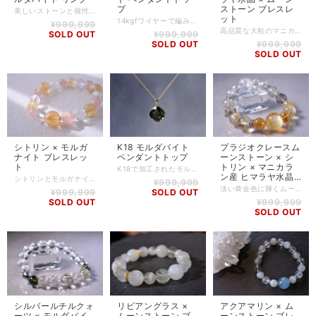
プ
ストーン ブレスレ
美しいストーンと個性的なデザインの融合で世界的に人気の『STAR BORN』からリングのご紹介です。 ディープグリーンの輝きが美しい、モルダバイトのリングです。 1500年万年ほど昔、ドイツ南方に隕石が衝突した際、飛び散った物質が融解して形成されたとされる黒色の石、テクタイトのグループの中でも緑色のものがモルダバイトと呼ばれています。 宇宙と地球のエネルギーの融合で誕生したモルダバイトは、古代から神聖なパワーを持つとして長寿や出産、幸福祈願に使われてきました。 数あるパワーストーンの中でも"ヒーリングストーン"と呼ばれるものは多くありますが、中でもモルダバイトは最高レベルに位置するストーンの一つとされています。 「龍紋」と呼ばれるモルダバイトが持つ独特のストーン内部の揺らぎや気泡も見ることができます。 もともとの流通量も少ないことに加えて、ここ数年のさらなる流通量の減少と価格高騰は、数ある天然石の中でも目を見張るものがあります。 そんな大変貴重で高品質な大粒モルダバイトを贅沢に使用しました。 モルダバイトは通常の天然石とは異なり、地球と宇宙のエネルギーが融合して誕生した希少な物質です。 深みのあるグリーンは光にかざすと透き通り、まるで地球の森と宇宙の夜空が重なったような神秘的な美しさを放ちます。 【石】 チェコ産 モルダバイト(縦:14.6ｍｍ、横:10.3mm) 【素材】 Silver925 【サイズ】 14号 【重さ】 5.6g 【商品番号】 RI-RF-0100 【商品タグについて】 STAR BORNの商品には使用しているストーンの情報(名前やカラット数など)が記載されているオリジナルの商品タグがありますが、入荷時よりタグの付いていない商品も存在します。 タグのあるものに関しましては商品に同梱させていただきますが、タグのないものにつきましてはお付けすることが出来かねますのでご了承ください。 タグが必要な方は、タグの有無についてご購入前に当店へお問い合わせくださいませ。 【天然石について】 天然石の特性上、細かい傷や内包物を含むものがございます。 天然石ならではの風合いとしてご了承くださいませ。 また、使用するモニター環境(PCやスマートフォン、タブレット端末など)の違いによって実際の色味と異なって見えることがありますことをご理解、ご承知おきください。 【備考】 店舗にて同時販売しているため、タイミングによりご注文頂きました商品が在庫切れとなる場合もございます。その場合は、メールにてご連絡差し上げますので、予めご了承ください。 また、SoldOutとなっている商品(おもにブレスレット)も、在庫状況によっては同じようにお作りすることも可能な場合がございますので、ご相談ください。
ット
14kgfワイヤーで編み上げた、ハックマナイトのペンダントトップです。 ハックマナイトはソーダライトの亜種で、発見者の名前「ビクトル・ハックマン」に因んで名付けられました。 通常は淡いブルー、パープルカラーをしているのですが、紫外線を吸収すると濃いパープルやピンクに変化する性質を持っています。 ブラックライト(紫外線ライト)で色味が変わるストーンは何種かありますが、ハックマナイトは変化した色がしばらくの間持続するのが特徴です。 フォトクロミズムという現象で、ストーンに含まれる硫黄の影響で生じます。 しずく型の小ぶりなサイズのハックマナイトペンダントです。 14kgfで作製しているので、可愛らしくもあり上品さも兼ね備えております。 【石】 ハックマナイト 【素材】 14kgf ※チェーンは付属しておりません。 【サイズ】 高さ:約19mm(※29mm) / 幅:約14mm / 厚さ:約8mm ※バチカン含むサイズ 【重さ】 2.4g 【商品番号】 PH-HM-0001 【天然石について】 天然石の特性上、細かい傷や内包物を含むものがございます。 天然石ならではの風合いとしてご了承くださいませ。 また、使用するモニター環境(PCやスマートフォン、タブレット端末など)の違いによって実際の色味と異なって見えることがありますことをご理解、ご承知おきください。 【備考】 店舗にて同時販売しているため、タイミングによりご注文頂きました商品が在庫切れとなる場合もございます。その場合は、メールにてご連絡差し上げますので、予めご了承ください。 また、SoldOutとなっている商品(おもにブレスレット)も、在庫状況によっては同じようにお作りすることも可能な場合がございますので、ご相談ください。
¥999,999
高品質な大粒のマニカラン産ヒマラヤ水晶に、ムーンストーンやトルマリンインクォーツ、マーカサイトインクォーツなどを組み合わせました。 マニカラン産のヒマラヤ水晶は採掘後、ビーズに加工されてから当店に直送された数万粒の中から厳選し、透明度の高いものを使用しております。 17mmサイズの水晶の中には、キラキラと細かなレインボーがたくさん内包されており、とても幻想的な姿を見せてくれます。 全長2,500kmにも及ぶヒマラヤ山脈ではたくさんの水晶が産出されますが、その中でもマニカラン水晶は特にエネルギーが強いと言われております。 強いとはいえ、感じるエネルギーはどこか優しく暖かく、包み込んでくれるような安心感があります。 うっすらと淡いブルーのシラーが美しいムーンストーンとの相性もバッチリです。 古来よりインドでは、独特の青白い光は月の満ち欠けに呼応して光り方を変えると信じられ、満月の夜にムーンストーンを口に含んで祈ると、願いが叶うとされてきました。 光の当たり方や角度によってその表情を変えるムーンストーンには、不思議な力が宿っているように感じます。 水晶の中にゴールドに輝く鉱物が内包されているマーカサイトインクォーツは、まるで夜空に輝く月を連想させてくれるようです。 水晶 -Quartz- 世界中で愛され、すべての石のマザーストーンと言われる水晶。 水晶は高い浄化力を持つほか、潜在的な能力やエネルギーがあると言われています。 石の形、面、形態や産地などは様々で、それぞれの特徴を持ちます。全体的には心身の浄化やエネルギーアップ、病の改善、護符、幸運を呼ぶ石としてパワフルに持ち主を支えます。 新陳代謝を活発にし、免疫力を高めるほか、毒素排出、細胞の再生にも働きかけるとされています。 癒しを必要としている人の事柄や箇所に応じて、肉体と精神の統合をはかるとされ、原石の上にパワーストーンを置けば、吸い取ったマイナスエネルギーを浄化してリセットし、部屋やデスク周りに置くだけで環境を浄化してくれると言われています。 ムーンストーン -Moon Stone- お守り石として有名なムーンストーンは、願いを叶えるものとして大切にされてきました。 聖なる石として愛する人との成就や、健康を守り幸せに導く効果があるとされています。 女性特有の悩みをサポートし、穏やかで優しい気持ちをもたらしてくれるでしょう。 【石】 マニカラン産 ヒマラヤ水晶(17mm)、ムーンストーン(8mm、9.5mm)、トルマリンインクォーツ(10mm)、ホワイトスノークォーツ(12mm)、マーカサイトインクォーツ(11mm) 【素材】 シリコンゴム、goldplating 【サイズ】 内周14.5cm 【調整可能サイズ:14cm、14.5cm、15cm】 ※±5mmはゴムの締め方で調整可能です。 ※ハンドメイド商品のため、若干誤差が生じる可能性がありますので、予めご了承ください。 【商品番号】 BL-AS-0286 【天然石について】 天然石の特性上、細かい傷や内包物を含むものがございます。 天然石ならではの風合いとしてご了承くださいませ。 また、使用するモニター環境(PCやスマートフォン、タブレット端末など)の違いによって実際の色味と異なって見えることがありますことをご理解、ご承知おきください。 【備考】 店舗にて同時販売しているため、タイミングによりご注文頂きました商品が在庫切れとなる場合もございます。その場合は、メールにてご連絡差し上げますので、予めご了承ください。 また、SoldOutとなっている商品(おもにブレスレット)も、在庫状況によっては同じようにお作りすることも可能な場合がございますので、ご相談ください。
SOLD OUT
¥999,999
SOLD OUT
¥999,999
SOLD OUT
シトリン × モルガ
K18 モルダバイト
プラジオクレースム
ナイト ブレスレッ
ペンダントトップ
ーンストーン × シ
ト
トリン × マニカラ
K18で加工されたモルダバイトのペンダントトップジュエリーです。 1500年万年ほど昔、ドイツ南方に隕石が衝突した際、飛び散った物質が融解して形成されたとされる黒色の石、テクタイトのグループの中でも緑色のものがモルダバイトと呼ばれています。 宇宙と地球のエネルギーの融合で誕生したモルダバイトは、古代から神聖なパワーを持つとして長寿や出産、幸福祈願に使われてきました。 数あるパワーストーンの中でも"ヒーリングストーン"と呼ばれるものは多くありますが、中でもモルダバイトは最高レベルに位置するストーンの一つとされています。 「龍紋」と呼ばれるモルダバイトが持つ独特のストーン内部の揺らぎ。 それが深みのあるグリーンと相まって美しく輝くペンダントを厳選して1点のみ買い付けました。 着けたときのほど良い存在感と、上品な色合いが素敵なペンダントに仕上がっております。 K18との相性も抜群に良いです。 2023年現在、モルダバイトは流通量が激減しており、また価格も高騰しております。 良質なモルダバイトは、ほぼ日本では見かけることができなくなってしまうほど希少なものとなってしまいました。 高品質なモルダバイトペンダントをお探しだった方は、ぜひこの機会に手に入れていただきたい逸品です。 モルダバイトは宇宙のエネルギーと地球の神秘が融合した奇跡の宝石です。 このペンダントを身につけることで、自身の存在感を一層引き立て、まばゆい光を放つでしょう。 【石】 チェコ産 モルダバイト 【素材】 K18 ※チェーンは別売り 【サイズ】 高さ:約16mm(※22mm) / 幅:約16mm / 厚さ:約7.5mm ※バチカン含むサイズ 【重さ】 2.6g 【商品番号】 PH-MV-0004 【天然石について】 天然石の特性上、細かい傷や内包物を含むものがございます。 天然石ならではの風合いとしてご了承くださいませ。 また、使用するモニター環境(PCやスマートフォン、タブレット端末など)の違いによって実際の色味と異なって見えることがありますことをご理解、ご承知おきください。 【備考】 店舗にて同時販売しているため、タイミングによりご注文頂きました商品が在庫切れとなる場合もございます。その場合は、メールにてご連絡差し上げますので、予めご了承ください。 また、SoldOutとなっている商品(おもにブレスレット)も、在庫状況によっては同じようにお作りすることも可能な場合がございますので、ご相談ください。
ン産 ヒマラヤ水晶
シトリンとモルガナイト、カット水晶を組み合わせたブレスレットです。 何とも言えない淡いイエローカラーが癒されるシトリンは、透明度も高く内部のクラックによりキラキラと輝いてくれます。 モルガナイトの濃いピンクとの相性も良いです。 シトリン -Citrine- 商売繁盛や富をもたらす幸福の石として古くから伝えられてきました。 石の持つ力をうまく循環させることにより、希望や夢を叶え、人生を満足させてくれると言われています。 高みへ行きたい、と思う気持ちが強ければ強いほど、願望を叶えるためのサポートをしてくれるでしょう。商売をしている人や、仕事でもっと収入を増やしたいと思っている方にオススメです。 モルガナイト -Morganite- 別名ピンクベリル、ピンクアクアマリンとも呼ばれ、アクアマリンやエメラルドと同じベリル(緑柱石)に属します。 真実の愛を目覚めさせ、それが永遠に続くように導いてくれると言われています。 男女間で上手くいかないときに溜まるストレスを軽減するとされているので、付き合いが長続きしない人におすすめです。 また、物事にとらわれない柔軟さを育み、自分自身を犠牲にし過ぎる行動を抑制します。 【石】 シトリン(12mm、10mm)、モルガナイト(10mm、8mm)、水晶(10mmカット) 【素材】 シリコンゴム、goldplating 【サイズ】 内周15cm ※ハンドメイド商品のため、若干誤差が生じる可能性がありますので、予めご了承ください。 【商品番号】 BL-AS-0277 【天然石について】 天然石の特性上、細かい傷や内包物を含むものがございます。 天然石ならではの風合いとしてご了承くださいませ。 また、使用するモニター環境(PCやスマートフォン、タブレット端末など)の違いによって実際の色味と異なって見えることがありますことをご理解、ご承知おきください。 【備考】 店舗にて同時販売しているため、タイミングによりご注文頂きました商品が在庫切れとなる場合もございます。その場合は、メールにてご連絡差し上げますので、予めご了承ください。 また、SoldOutとなっている商品(おもにブレスレット)も、在庫状況によっては同じようにお作りすることも可能な場合がございますので、ご相談ください。
¥999,999
ブレスレット
淡い黄金色に輝くムーンストーン、「プラジオクレースムーンストーン」をトップに作成したブレスレットです。 青白っぽい通常のムーンストーンの色合いに対し、こちらのムーンストーンはまさに夜空に輝く満月のようです。 なぜこのような色合いになったのかは不明で、とてもミステリアスで神秘的なストーンです。 14mmオーバーのトップクオリティの粒を使用しました。 プラジオクレースムーンストーンの隣に配置したシトリンや、マニカラン産ヒマラヤ水晶には美しいレインボーが内包されております。 マニカラン産のヒマラヤ水晶は採掘後、ビーズに加工されてから当店に直送された数万粒の中から厳選し、透明度の高いものを使用しております。 全長2,500kmにも及ぶヒマラヤ山脈ではたくさんの水晶が産出されますが、その中でもマニカラン水晶は特にエネルギーが強いと言われております。 強いとはいえ、感じるエネルギーはどこか優しく暖かく、包み込んでくれるような安心感があります。 珍しいデンドリティッククォーツやルチルクォーツなどを合わせてあります。 シトリン -Citrine- 商売繁盛や富をもたらす幸福の石として古くから伝えられてきました。 石の持つ力をうまく循環させることにより、希望や夢を叶え、人生を満足させてくれると言われています。 高みへ行きたい、と思う気持ちが強ければ強いほど、願望を叶えるためのサポートをしてくれるでしょう。商売をしている人や、仕事でもっと収入を増やしたいと思っている方にオススメです。 水晶 -Quartz- 世界中で愛され、すべての石のマザーストーンと言われる水晶。 水晶は高い浄化力を持つほか、潜在的な能力やエネルギーがあると言われています。 石の形、面、形態や産地などは様々で、それぞれの特徴を持ちます。全体的には心身の浄化やエネルギーアップ、病の改善、護符、幸運を呼ぶ石としてパワフルに持ち主を支えます。 新陳代謝を活発にし、免疫力を高めるほか、毒素排出、細胞の再生にも働きかけるとされています。 癒しを必要としている人の事柄や箇所に応じて、肉体と精神の統合をはかるとされ、原石の上にパワーストーンを置けば、吸い取ったマイナスエネルギーを浄化してリセットし、部屋やデスク周りに置くだけで環境を浄化してくれると言われています。 【石】 プラジオクレースムーンストーン(14.8mm)、シトリン(10mm)、マニカラン産 ヒマラヤ水晶(12mm、14.2mm)、デンドリティッククォーツ(12.5mm)、アクアオーラ(10mm)、スモーキークォーツ(12mmカット)、水晶(7.5mmカット) 【素材】 シリコンゴム、silverplating 【サイズ】 内周15cm ※ハンドメイド商品のため、若干誤差が生じる可能性がありますので、予めご了承ください。 【商品番号】 BL-AS-0291 【天然石について】 天然石の特性上、細かい傷や内包物を含むものがございます。 天然石ならではの風合いとしてご了承くださいませ。 また、使用するモニター環境(PCやスマートフォン、タブレット端末など)の違いによって実際の色味と異なって見えることがありますことをご理解、ご承知おきください。 【備考】 店舗にて同時販売しているため、タイミングによりご注文頂きました商品が在庫切れとなる場合もございます。その場合は、メールにてご連絡差し上げますので、予めご了承ください。 また、SoldOutとなっている商品(おもにブレスレット)も、在庫状況によっては同じようにお作りすることも可能な場合がございますので、ご相談ください。
¥999,999
SOLD OUT
SOLD OUT
¥999,999
SOLD OUT
シルバールチルクォ
リビアングラス ×
アクアマリン × ム
ーツ × モルダバイ
ムーンストーン ブ
ーンストーン ブレ