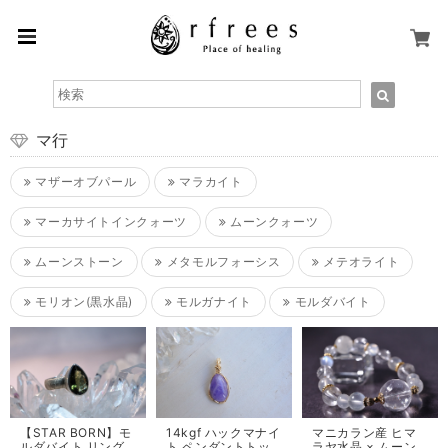
マ行
マザーオブパール
マラカイト
マーカサイトインクォーツ
ムーンクォーツ
ムーンストーン
メタモルフォーシス
メテオライト
モリオン(黒水晶)
モルガナイト
モルダバイト
【STAR BORN】モ
14kgf ハックマナイ
マニカラン産 ヒマ
ルダバイト リング
ト ペンダントトッ
ラヤ水晶 × ムーン