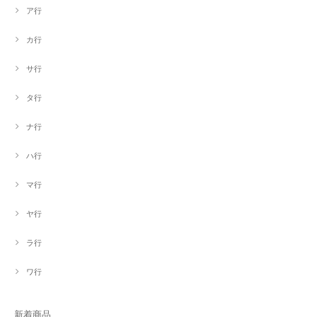
ア行
カ行
サ行
タ行
ナ行
ハ行
マ行
ヤ行
ラ行
ワ行
新着商品