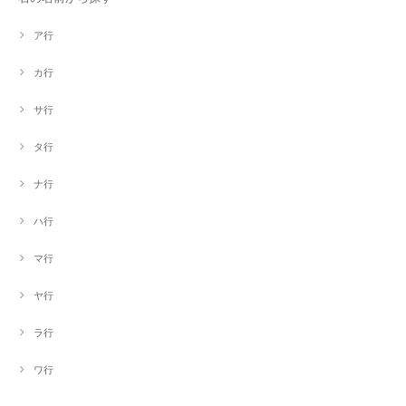
ア行
カ行
サ行
タ行
ナ行
ハ行
マ行
ヤ行
ラ行
ワ行