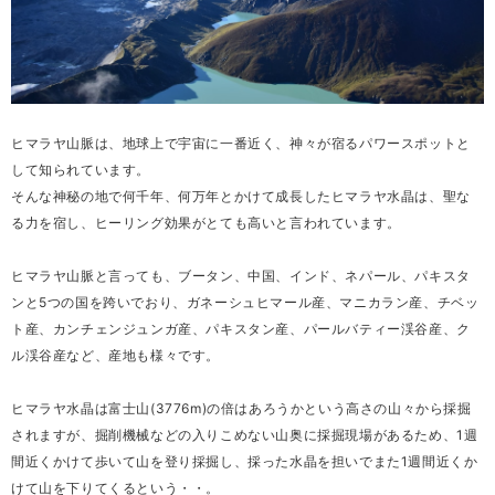
ヒマラヤ山脈は、地球上で宇宙に一番近く、神々が宿るパワースポットと
して知られています。
そんな神秘の地で何千年、何万年とかけて成長したヒマラヤ水晶は、聖な
る力を宿し、ヒーリング効果がとても高いと言われています。
ヒマラヤ山脈と言っても、ブータン、中国、インド、ネパール、パキスタ
ンと5つの国を跨いでおり、ガネーシュヒマール産、マニカラン産、チベッ
ト産、カンチェンジュンガ産、パキスタン産、パールバティー渓谷産、ク
ル渓谷産など、産地も様々です。
ヒマラヤ水晶は富士山(3776m)の倍はあろうかという高さの山々から採掘
されますが、掘削機械などの入りこめない山奥に採掘現場があるため、1週
間近くかけて歩いて山を登り採掘し、採った水晶を担いでまた1週間近くか
けて山を下りてくるという・・。