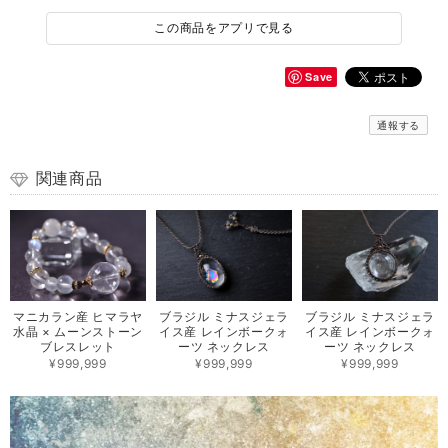
この商品をアプリで見る
Save
通報する
関連商品
マニカラン産 ヒマラヤ
ブラジル ミナスジェラ
ブラジル ミナスジェラ
水晶 × ムーンストーン
イス産 レインボークォ
イス産 レインボークォ
ブレスレット
ーツ ネックレス
ーツ ネックレス
¥999,999
¥999,999
¥999,999