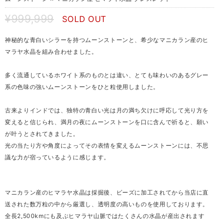
¥999,999
SOLD OUT
神秘的な青白いシラーを持つムーンストーンと、希少なマニカラン産のヒ
マラヤ水晶を組み合わせました。
多く流通しているホワイト系のものとは違い、とても味わいのあるグレー
系の色味の強いムーンストーンをひと粒使用しました。
古来よりインドでは、独特の青白い光は月の満ち欠けに呼応して光り方を
変えると信じられ、満月の夜にムーンストーンを口に含んで祈ると、願い
が叶うとされてきました。
光の当たり方や角度によってその表情を変えるムーンストーンには、不思
議な力が宿っているように感じます。
マニカラン産のヒマラヤ水晶は採掘後、ビーズに加工されてから当店に直
送された数万粒の中から厳選し、透明度の高いものを使用しております。
全長2,500kmにも及ぶヒマラヤ山脈ではたくさんの水晶が産出されます