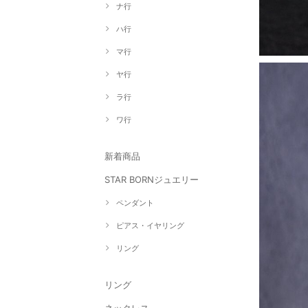
ナ行
ハ行
マ行
ヤ行
ラ行
ワ行
新着商品
STAR BORNジュエリー
ペンダント
ピアス・イヤリング
リング
リング