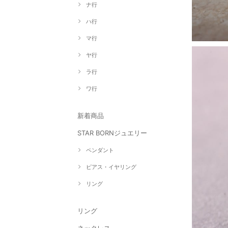
ナ行
ハ行
マ行
ヤ行
ラ行
ワ行
新着商品
STAR BORNジュエリー
ペンダント
ピアス・イヤリング
リング
リング