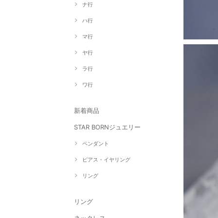
ナ行
ハ行
マ行
ヤ行
ラ行
ワ行
新着商品
STAR BORNジュエリー
ペンダント
ピアス・イヤリング
リング
リング