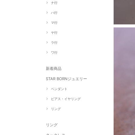
ナ行
ハ行
マ行
ヤ行
ラ行
ワ行
新着商品
STAR BORNジュエリー
ペンダント
ピアス・イヤリング
リング
リング