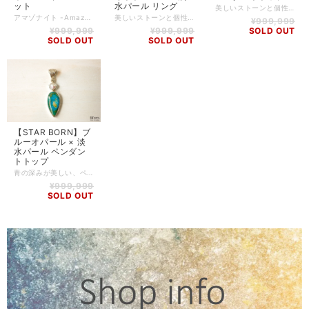
ット
水パール リング
美しいストーンと個性的なデザインの融合で世界的に人気の『STAR BORN』からペンダントトップのご紹介です。 表面がキラキラと輝くよう、カットが施されたルビーと淡水パールを融合させたペンダントです。 ルビーは透明感を感じる発色の良いピンク色が素敵で、ホワイトのパールとの相性は抜群です。 小ぶりで扱いやすいサイズ感です。 その昔ルビーは戦場では敵に打ち勝つ護符として、ある時は病気や呪いを防ぐ魔よけとして大切にされてきました。 様々な伝説や言い伝えが残る神秘の石です。 ルビー -Ruby- 「勝利の石」と呼ばれ、パワフルな守護効果と成功や豊穣をもたらすとして、古くから王侯貴族たちに珍重されていました。また、富や健康を授け、カリスマ性を高め、持ち主のオーラを輝かせてくれるとされています。 愛と情熱を高めるとも言われ、恋愛の石としても効果的なため、女性からの人気は不動のものとなっています。本人の魅力アップはもちろん、積極的なアピールをしかけたり、相手の気持ちを引き寄せることができるでしょう。 【石】 ルビー、淡水パール 【素材】 Silver925 ※チェーンは付属しておりません。 【サイズ】 高さ:約16mm(※29mm) / 幅:約8mm / 厚さ:約5mm ※バチカン含むサイズ 【重さ】 2.4g 【商品番号】 PH-RB-0003 【天然石について】 天然石の特性上、細かい傷や内包物を含むものがございます。 天然石ならではの風合いとしてご了承くださいませ。 また、使用するモニター環境(PCやスマートフォン、タブレット端末など)の違いによって実際の色味と異なって見えることがありますことをご理解、ご承知おきください。 【備考】 店舗にて同時販売しているため、タイミングによりご注文頂きました商品が在庫切れとなる場合もございます。その場合は、メールにてご連絡差し上げますので、予めご了承ください。 また、SoldOutとなっている商品(おもにブレスレット)も、在庫状況によっては同じようにお作りすることも可能な場合がございますので、ご相談ください。
アマゾナイト -Amazonite- 希望に向かう明るいエネルギーをくれる石です。 仕事を変えたとき、新たな恋愛が始まったときなどに行く先を明るく照らしてくれるでしょう。 その力は、主に精神面に強く働きかけ、脳と神経系に作用する高い鎮静効果をもたらすとされています。 ピンクオパール Pink Opal- ほかに類を見ないほどに変化に富んだ色彩と輝きをもつオパール。石の色によってホワイト、ブラック、ウォーター、ファイアーの4種類に大別されます。 女性はオパールを身につけることで自分の内面を見つめ直すことができると言います。また、ピンクオパールは芸術性や感受性を高めてくれるほか、女性ホルモンの分泌を促し愛される力をアップし、更年期障害の緩和や安産祈願にも良い石と言われています。 パール -Pearl- 母親のような優しさと包容力を授け、女性的な魅力を引き出すを言われています。 人から愛される才能を開花させるとも言われ、恋愛や人間関係に大きく貢献してくれるでしょう。 子宝や繁栄を象徴し、古くから子育てのお守りとして身に着けられてきました。 また、パールを身に着けるだけで美意識が高まり、優雅さが漂うことも魅力のひとつです。 【石】 アマゾナイト(12mm)、ピンクオパール(8mm、タンブルチップ)、淡水パール(4×5mm) 【素材】 ワイヤー、gold plating 【サイズ】 内周14cm～16cm（写真は15.5cm） ※モデルの手首周りサイズは14.5cm ※ハンドメイドかつ使用する石の大きさ・個数により、若干誤差が生じる可能性がありますので、予めご了承ください。 ※選択するサイズにより、使用する石の個数などが写真と異なってくることがありますので、予めご了承ください。 【商品番号】 BL-RF-0087 【天然石について】 天然石の特性上、細かい傷や内包物を含むものがございます。 天然石ならではの風合いとしてご了承くださいませ。 また、使用するモニター環境(PCやスマートフォン、タブレット端末など)の違いによって実際の色味と異なって見えることがありますことをご理解、ご承知おきください。 【備考】 店舗にて同時販売しているため、タイミングによりご注文頂きました商品が在庫切れとなる場合もございます。その場合は、メールにてご連絡差し上げますので、予めご了承ください。 また、SoldOutとなっている商品(おもにブレスレット)も、在庫状況によっては同じようにお作りすることも可能な場合がございますので、ご相談ください。
美しいストーンと個性的なデザインの融合で世界的に人気の『STAR BORN』からリングのご紹介です。 4つのストーンを配置した、非常にアーティスティックなデザインのリングです。 ブルーが美しい2つのカイヤナイトは、カットが違うのでお互い違う表情を見せてくれます。 ホワイトトパーズの透明感と淡水パールのホワイトカラーがとてもマッチしています。 リング部分には鎚目模様が施されており、職人のこだわりがうががえます。 カイヤナイト -Kyanite- 思考をクリアにする働きがあるので、人前で何かを発表するなどの際、理論的に物事を発言し、相手に伝えることができるでしょう。 あいまいなことや正否をはっきりとさせる働きもあり、煮え切らない想いを抱えて前に進めなくなったときや、古い思考パターンに陥ったとき、頭をすっきりと切り替えてくれるとされています。 トパーズ -Topaz- 古代エジプトでは、太陽神ラーの象徴とされたトパーズは喜びや健康、豊かさ、寛容のエネルギーで満たされているとされてきました。 ネガティブ要素の存在する余地のない明るい面を持ち、邪気を寄せ付けない効果があると言われています。 持ち主が目標を見失った時、行く道を照らして自信と勇気を与えてくれるでしょう。また、博愛の気持ちとカリスマ性や芸術性も高めてくれると言われています。 パール -Pearl- 母親のような優しさと包容力を授け、女性的な魅力を引き出すを言われています。 人から愛される才能を開花させるとも言われ、恋愛や人間関係に大きく貢献してくれるでしょう。 子宝や繁栄を象徴し、古くから子育てのお守りとして身に着けられてきました。 また、パールを身に着けるだけで美意識が高まり、優雅さが漂うことも魅力のひとつです。 【石】 カイヤナイト、ホワイトトパーズ、淡水パール 【素材】 Silver925 【サイズ】 16.5号 【重さ】 5g 【商品番号】 RI-RF-0016 【天然石について】 天然石の特性上、細かい傷や内包物を含むものがございます。 天然石ならではの風合いとしてご了承くださいませ。 また、使用するモニター環境(PCやスマートフォン、タブレット端末など)の違いによって実際の色味と異なって見えることがありますことをご理解、ご承知おきください。 【備考】 店舗にて同時販売しているため、タイミングによりご注文頂きました商品が在庫切れとなる場合もございます。その場合は、メールにてご連絡差し上げますので、予めご了承ください。 また、SoldOutとなっている商品(おもにブレスレット)も、在庫状況によっては同じようにお作りすることも可能な場合がございますので、ご相談ください。
¥999,999
¥999,999
¥999,999
SOLD OUT
SOLD OUT
SOLD OUT
【STAR BORN】ブ
ルーオパール × 淡
水パール ペンダン
トトップ
青の深みが美しい、ペルー産ブルーオパールと淡水パールを組み合わせたペンダントヘッドです。 かなり珍しい組み合わせですが、とても上品な仕上がりになっています。 また、バチカンのデザインもアンティークな風合いで、職人のこだわりが感じられます。 ブルーオパールを人に贈るとお互いが幸せになれる、と言われています。 大切な人へのプレゼントにいかがでしょうか。 【石】 ペルー産 ブルーオパール、淡水パール 【素材】 Silver925 ※チェーンは付属しておりません。 【サイズ】 高さ:約34mm(※43mm) / 幅:約13mm / 厚さ:約6mm ※バチカン含むサイズ 【重さ】 6g 【商品番号】 PH-BO-0002 【天然石について】 天然石の特性上、細かい傷や内包物を含むものがございます。 天然石ならではの風合いとしてご了承くださいませ。 また、使用するモニター環境(PCやスマートフォン、タブレット端末など)の違いによって実際の色味と異なって見えることがありますことをご理解、ご承知おきください。 【備考】 店舗にて同時販売しているため、タイミングによりご注文頂きました商品が在庫切れとなる場合もございます。その場合は、メールにてご連絡差し上げますので、予めご了承ください。 また、SoldOutとなっている商品(おもにブレスレット)も、在庫状況によっては同じようにお作りすることも可能な場合がございますので、ご相談ください。
¥999,999
SOLD OUT