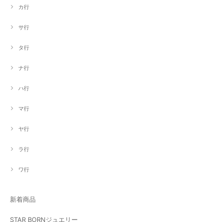
カ行
サ行
タ行
ナ行
ハ行
マ行
ヤ行
ラ行
ワ行
新着商品
STAR BORNジュエリー