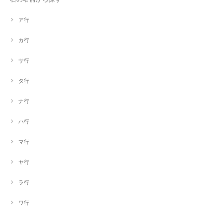
ア行
カ行
サ行
タ行
ナ行
ハ行
マ行
ヤ行
ラ行
ワ行