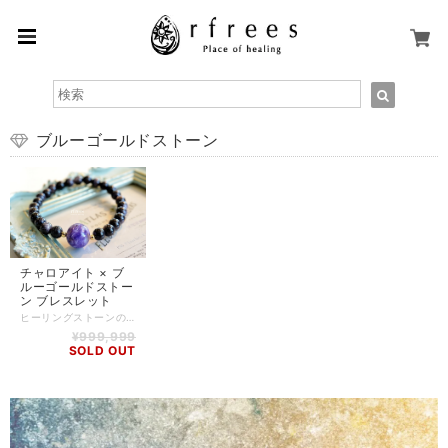
ブルーゴールドストーン
チャロアイト × ブ
ルーゴールドストー
ン ブレスレット
ヒーリングストーンのチャロアイトとブルーゴールドストーンを組み合わせたブレスレット。 ブラックとパープルで大人っぽい雰囲気に仕上げました。 とてもシンプルなので、お気軽に着けていただけると思います！ チャロアイト -Charoite- 世界三大ヒーリングストーンとも称されるように、癒しの力が強く、浄化作用も非常に強い石のため、「浄化の必要がない」とまで言われるほど。 精神や感情の浄化にも優れた効果を発揮し、迷いを断ち切って道を切り開き、願望を達成するサポートをしてくれるとされています。また、肝機能の働きを良くし、全身の健康状態を改善する効果があると言われています。 ブルーゴールドストーン -Blue Gold Stone- ブルーゴールドストーンは、精神を保護する力があると信じられています。 ネガティブなエネルギーを退け、 活力と洞察力を与え、心に平穏をもたらすと言われています。 また、幸せを引き寄せる、「幸運の石」としても知られています。 ゴールドストーンとは、中世ヨーロッパで作り出された人工宝石です。 【石】 チャロアイト(13mm)、ブルーゴールドストーン(7mm) 【素材】 シリコンゴム、goldplating 【サイズ】 内周15cm～16cm(写真は15cm) ※ハンドメイド商品のため、若干誤差が生じる可能性がありますので、予めご了承ください。 【商品番号】 BL-AS-0108 【天然石について】 天然石の特性上、細かい傷や内包物を含むものがございます。 天然石ならではの風合いとしてご了承くださいませ。 また、使用するモニター環境(PCやスマートフォン、タブレット端末など)の違いによって実際の色味と異なって見えることがありますことをご理解、ご承知おきください。 【備考】 店舗にて同時販売しているため、タイミングによりご注文頂きました商品が在庫切れとなる場合もございます。その場合は、メールにてご連絡差し上げますので、予めご了承ください。 また、SoldOutとなっている商品(おもにブレスレット)も、在庫状況によっては同じようにお作りすることも可能な場合がございますので、ご相談ください。
¥999,999
SOLD OUT