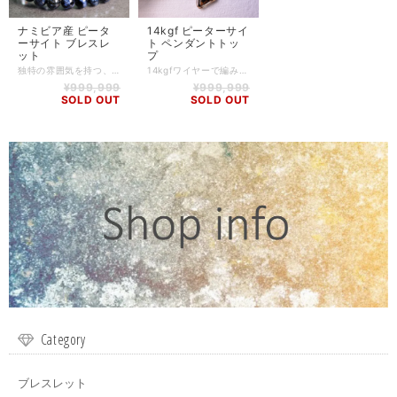
ナミビア産 ピータ
14kgf ピーターサイ
ーサイト ブレスレ
ト ペンダントトッ
ット
プ
独特の雰囲気を持つ、高品質なナミビア産 ピーターサイトのブレスレットです。 ピーターサイトはアフリカのナミビア共和国で1962年に発見された、比較的新しいストーンです。 正式な鉱物名称は「クロシドライトアゲート」で、発見者のシド・ピーターズが名称の由来となっています。 また、このストーンが持つ独特のうねり模様から、テンペスト・ストーン(嵐の石)とも呼ばれます。 ピーターサイトは、ホークスアイ(ブルータイガーアイ)の成分を含む鉱物が、地殻変動による強大な力で粉砕され、気の遠くなるほどの長い年月をかけて石英により再結合されてできた鉱物です。 そのため、このような独特のうねり模様が生まれたのです。 ピーターサイトはスピリチュアルな要素の強いストーンで、海外でもヒーラーと呼ばれる方々も愛用しています。 周囲に惑わされず、自分を貫き通し、理想に向かって自己を高めてくれると言われています 小さい粒ながらもピーターサイトの持つ特有のうねり模様が多く見られます。 不純物などが混ざってしまうことの多いストーンですが、こちらのブレスレットは混じりっ気の少ない高品質なものとなっております。 ピーターサイト -Pietersite- 別名テンペスト・ストーン(嵐の石)とも呼ばれるように、嵐のように渦巻く色模様が特徴的なストーンです。 ヒーラーなど霊的な仕事に携わる人にも愛用されている、スピリチュアル要素が高いことでも知られています。 精神が混乱しても、真実を見つけ出し、そこへ向かって突き進む力を与えてくれると言われています。 自分自身を変えたいと思っている方へのサポートをしてくれるでしょう。 【石】 ナミビア産 ピーターサイト(8.5mm～8.7mm) 【素材】 シリコンゴム 【サイズ】 内周14cm～17.5cm (写真は17.5cm) ※サイズ変更によって外したストーンは、商品に同梱させていただきます。 ※ハンドメイド商品のため、若干誤差が生じる可能性がありますので、予めご了承ください。 【商品番号】 BL-PS-0004 【天然石について】 天然石の特性上、細かい傷や内包物を含むものがございます。 天然石ならではの風合いとしてご了承くださいませ。 また、使用するモニター環境(PCやスマートフォン、タブレット端末など)の違いによって実際の色味と異なって見えることがありますことをご理解、ご承知おきください。 【備考】 店舗にて同時販売しているため、タイミングによりご注文頂きました商品が在庫切れとなる場合もございます。その場合は、メールにてご連絡差し上げますので、予めご了承ください。 また、SoldOutとなっている商品(おもにブレスレット)も、在庫状況によっては同じようにお作りすることも可能な場合がございますので、ご相談ください。
14kgfワイヤーで編み上げた、ピーターサイトのペンダントトップです。 ピーターサイトはスピリチュアルな要素の強いストーンで、海外でもヒーラーと呼ばれる方々も愛用しています。 周囲に惑わされず、自分を貫き通し、理想に向かって自己を高めてくれると言われています。 アシンメトリーなダイヤの形をしたフォルムがどことなく可愛らしいピーターサイトです。 頑丈な14kgfで丁寧に編み上げております。 ピーターサイトはアフリカのナミビア共和国で1962年に発見された、比較的新しいストーンです。 正式な鉱物名称は「クロシドライトアゲート」で、発見者のシド・ピーターズが名称の由来となっています。 また、このストーンが持つ独特のうねり模様から、テンペスト・ストーン(嵐の石)とも呼ばれます。 ピーターサイトは、ホークスアイ(ブルータイガーアイ)の成分を含む鉱物が、地殻変動による強大な力で粉砕され、気の遠くなるほどの長い年月をかけて石英により再結合されてできた鉱物です。 そのため、このような独特のうねり模様が生まれたのです。 【石】 ナミビア産 ピーターサイト 【素材】 14kgf ※チェーンは付属しておりません。 【サイズ】 高さ:約25mm(※37mm) / 幅:約17mm / 厚さ:約6mm ※バチカン含むサイズ 【重さ】 3.3g 【商品番号】 PH-PS-0001 【天然石について】 天然石の特性上、細かい傷や内包物を含むものがございます。 天然石ならではの風合いとしてご了承くださいませ。 また、使用するモニター環境(PCやスマートフォン、タブレット端末など)の違いによって実際の色味と異なって見えることがありますことをご理解、ご承知おきください。 【備考】 店舗にて同時販売しているため、タイミングによりご注文頂きました商品が在庫切れとなる場合もございます。その場合は、メールにてご連絡差し上げますので、予めご了承ください。 また、SoldOutとなっている商品(おもにブレスレット)も、在庫状況によっては同じようにお作りすることも可能な場合がございますので、ご相談ください。
¥999,999
¥999,999
SOLD OUT
SOLD OUT
Category
ブレスレット