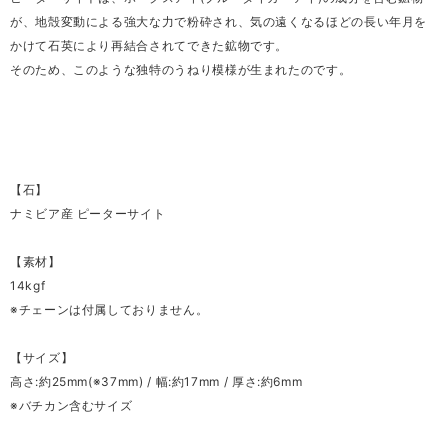
が、地殻変動による強大な力で粉砕され、気の遠くなるほどの長い年月を
かけて石英により再結合されてできた鉱物です。
そのため、このような独特のうねり模様が生まれたのです。
【石】
ナミビア産 ピーターサイト
【素材】
14kgf
※チェーンは付属しておりません。
【サイズ】
高さ:約25mm(※37mm) / 幅:約17mm / 厚さ:約6mm
※バチカン含むサイズ