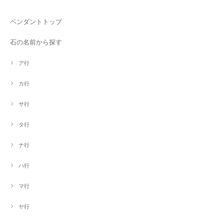
ペンダントトップ
石の名前から探す
ア行
カ行
サ行
タ行
ナ行
ハ行
マ行
ヤ行