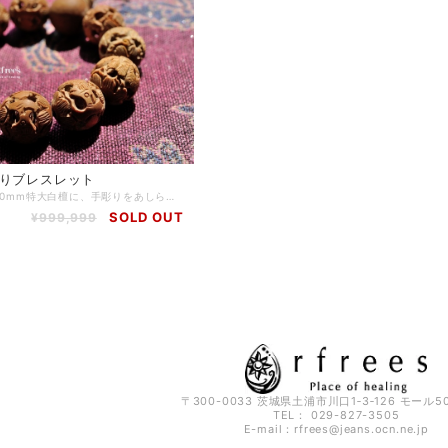
彫りブレスレット
インド産の20mm特大白檀に、手彫りをあしらったブレスレットのご紹介です。 白檀は「香木」と呼ばれ、とてもリラックス効果のある香りを放つ木のことを指します。 仏教の盛んな国では、儀式や瞑想などに使用する、とても神聖なものとされています。 現代社会でも白檀の香りは、不安や緊張を和らげる効果があるとし、様々なシーンで活用されています。 また、蒸留して採取される"白檀オイル"には、殺菌作用や利尿作用の効果があると言われ、薬用としても利用されます。 この白檀には手彫りで「龍」が施されており、玉の中にも白檀が入っています。 白檀のブレスレットは数多くありますが、この大きさ・デザインのものはかなり珍しいため、人とは違うものがお好みの方にオススメしています。 【石】 インド産 白檀(20mm) 【素材】 シリコンゴム 【サイズ】 内周19cm ※ハンドメイド商品のため、若干誤差が生じる可能性がありますので、予めご了承ください。 【商品番号】 BL-BD-0001 【天然石について】 天然石の特性上、細かい傷や内包物を含むものがございます。 天然石ならではの風合いとしてご了承くださいませ。 また、使用するモニター環境(PCやスマートフォン、タブレット端末など)の違いによって実際の色味と異なって見えることがありますことをご理解、ご承知おきください。 【備考】 店舗にて同時販売しているため、タイミングによりご注文頂きました商品が在庫切れとなる場合もございます。その場合は、メールにてご連絡差し上げますので、予めご了承ください。 また、SoldOutとなっている商品(おもにブレスレット)も、在庫状況によっては同じようにお作りすることも可能な場合がございますので、ご相談ください。
SOLD OUT
¥999,999
〒300-0033 茨城県土浦市川口1‐3‐126 モール50
TEL： 029-827-3505
E-mail：
rfrees@jeans.ocn.ne.jp