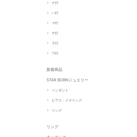
ナ行
ハ行
マ行
ヤ行
ラ行
ワ行
新着商品
STAR BORNジュエリー
ペンダント
ピアス・イヤリング
リング
リング