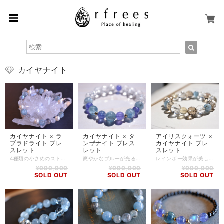
カイヤナイト
カイヤナイト × ラ
カイヤナイト × タ
アイリスクォーツ ×
ブラドライト ブレ
ンザナイト ブレス
カイヤナイト ブレ
スレット
レット
スレット
4種類の小さめのストーンで組み合わせたブレスレットです。 メインで使用している少し大きめのカイヤナイトは、色味の淡い粒を使用しました。 また、ラブラドライトは特有の輝き、「ラブラドレッセンス」の美しい高品質なものを。 珍しいホワイトスノークォーツなども組み合わせており、ストーンのクオリティにもこだわりました。 カイヤナイト -Kyanite- 思考をクリアにする働きがあるので、人前で何かを発表するなどの際、理論的に物事を発言し、相手に伝えることができるでしょう。 あいまいなことや正否をはっきりとさせる働きもあり、煮え切らない想いを抱えて前に進めなくなったときや、古い思考パターンに陥ったとき、頭をすっきりと切り替えてくれるとされています。 ラブラドライト -Labradorite- 数色の輝きを放つとても美しく幻想的な石で、月や太陽を象徴していると言われ、根気強い実行力を養い、信念を貫けるよう導く力があるとされています。 見る角度や光の加減によって、ブルー、グリーン、ゴールド、など様々な色の輝きを見ることができ、この独特の輝きは「ラブラドレッセンス（ラブラドルの光）」と呼ばれています。 思い込みや既成概念から抜け出し、自由に解き放って、新しい世界や新しい自分に向かってチャレンジする「意識の変革」をもたらしてくれると言われています。 秘めている才能を開花させ、挑戦する勇気や実行力、希望を与えてくれるので、これから新しいことを始めようとしている人や、夢や目標に向かって頑張る人にオススメです。 【石】 カイヤナイト(8.5mm)、ラブラドライト(6.5mm,8mm)、淡水パール(7mm)、ホワイトスノークォーツ(7mm) 【素材】 シリコンゴム 【サイズ】 内周15cm 【調整可能サイズ:14.5cm、15cm】 ※-5mmはゴムの締め方で調整可能です。上記以外のサイズをご希望の方は一度ご相談ください。 ※ハンドメイド商品のため、若干誤差が生じる可能性がありますので、予めご了承ください。 【商品番号】 BL-AS-0261 【天然石について】 天然石の特性上、細かい傷や内包物を含むものがございます。 天然石ならではの風合いとしてご了承くださいませ。 また、使用するモニター環境(PCやスマートフォン、タブレット端末など)の違いによって実際の色味と異なって見えることがありますことをご理解、ご承知おきください。 【備考】 店舗にて同時販売しているため、タイミングによりご注文頂きました商品が在庫切れとなる場合もございます。その場合は、メールにてご連絡差し上げますので、予めご了承ください。 また、SoldOutとなっている商品(おもにブレスレット)も、在庫状況によっては同じようにお作りすることも可能な場合がございますので、ご相談ください。
爽やかなブルーが光るブレスレットです。 清涼感のある印象のブレスレットなので、心を晴れやかな気持ちにしてくれるでしょう。 カイヤナイトもタンザナイトも使用しているストーンはすべてrfreesが直接目で見て、触れたものを買い付け、厳選したものを使用しております。 カイヤナイト -Kyanite- 思考をクリアにする働きがあるので、人前で何かを発表するなどの際、理論的に物事を発言し、相手に伝えることができるでしょう。 あいまいなことや正否をはっきりとさせる働きもあり、煮え切らない想いを抱えて前に進めなくなったときや、古い思考パターンに陥ったとき、頭をすっきりと切り替えてくれるとされています。 タンザナイト -Tanzanite- 霊力の強いパワーストーンで、高いヒーリング効果があるとされています。 古代ケルト民族の間では、霊力を授ける魔法の石として儀式などに使われてきました。 魂を浄化し、真の愛情とは何かを気付かせてくれるとされ、恋人との理解を深め、感情に振り回されない冷静な態度で大人の付き合いができるようにすると言われています。 人生の岐路に立たされたときにも、正しい選択に導いてくれるでしょう。 【石】 カイヤナイト(8.5mm)、タンザナイト(7mm)、水晶(9mm蓮花,4×6mmカット) 【素材】 シリコンゴム、goldplating 【サイズ】 内周15cm ※ハンドメイド商品のため、若干誤差が生じる可能性がありますので、予めご了承ください。 【商品番号】 BL-AS-0251 【天然石について】 天然石の特性上、細かい傷や内包物を含むものがございます。 天然石ならではの風合いとしてご了承くださいませ。 また、使用するモニター環境(PCやスマートフォン、タブレット端末など)の違いによって実際の色味と異なって見えることがありますことをご理解、ご承知おきください。 【備考】 店舗にて同時販売しているため、タイミングによりご注文頂きました商品が在庫切れとなる場合もございます。その場合は、メールにてご連絡差し上げますので、予めご了承ください。 また、SoldOutとなっている商品(おもにブレスレット)も、在庫状況によっては同じようにお作りすることも可能な場合がございますので、ご相談ください。
レインボー効果が美しいアイリスクォーツにカイヤナイトなどのストーンを組み合わせたブレスレット。 カイヤナイトは輝きが綺麗なものを選んで使用しております。 2種類のカットが施されたスモーキークォーツもキラキラと輝いてくれます。 アイリスクォーツ -Iris Quartz- アイリスとは、ギリシャ神話に登場する女神の名前です。 石が成長する時に生じる亀裂や歪み等に光が当たると、虹色に輝く珍しい石です。別名レインボークリスタルとも呼ばれています。 アイリスクォーツは、傷や困難を乗り越えた先にある未来を描くとされる石でもあります。 心に強く願うと、虹色の数だけ願いが叶うとされる、幸福のパワーストーンとして知られています。 持ち主を輝かせてくれ、カリスマ性や人気運がアップすると言われています。 カイヤナイト -Kyanite- 思考をクリアにする働きがあるので、人前で何かを発表するなどの際、理論的に物事を発言し、相手に伝えることができるでしょう。 あいまいなことや正否をはっきりとさせる働きもあり、煮え切らない想いを抱えて前に進めなくなったときや、古い思考パターンに陥ったとき、頭をすっきりと切り替えてくれるとされています。 【石】 アイリスクォーツ(10mm,12mm)、カイヤナイト(9mm)、スモーキークォーツ(10mmカット,10mmミラーボールカット)、レモンクォーツ(8mm) 【素材】 シリコンゴム 【サイズ】 内周15cm 【調整可能サイズ:14.5cm、15cm】 ※-5mmはゴムの締め方で調整可能です。上記以外のサイズをご希望の方は、一度ご相談ください。 ※ハンドメイド商品のため、若干誤差が生じる可能性がありますので、予めご了承ください。 【商品番号】 BL-AS-0237 【天然石について】 天然石の特性上、細かい傷や内包物を含むものがございます。 天然石ならではの風合いとしてご了承くださいませ。 また、使用するモニター環境(PCやスマートフォン、タブレット端末など)の違いによって実際の色味と異なって見えることがありますことをご理解、ご承知おきください。 【備考】 店舗にて同時販売しているため、タイミングによりご注文頂きました商品が在庫切れとなる場合もございます。その場合は、メールにてご連絡差し上げますので、予めご了承ください。 また、SoldOutとなっている商品(おもにブレスレット)も、在庫状況によっては同じようにお作りすることも可能な場合がございますので、ご相談ください。
¥999,999
¥999,999
¥999,999
SOLD OUT
SOLD OUT
SOLD OUT