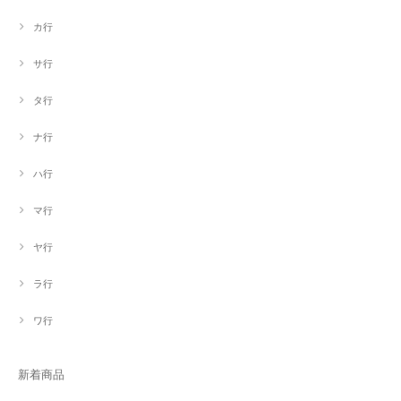
カ行
サ行
タ行
ナ行
ハ行
マ行
ヤ行
ラ行
ワ行
新着商品