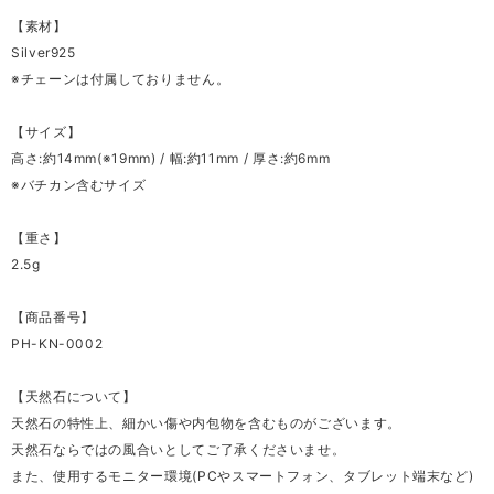
【素材】
Silver925
※チェーンは付属しておりません。
【サイズ】
高さ:約14mm(※19mm) / 幅:約11mm / 厚さ:約6mm
※バチカン含むサイズ
【重さ】
2.5g
【商品番号】
PH-KN-0002
【天然石について】
天然石の特性上、細かい傷や内包物を含むものがございます。
天然石ならではの風合いとしてご了承くださいませ。
また、使用するモニター環境(PCやスマートフォン、タブレット端末など)