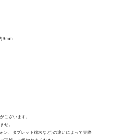
:約9mm
のがございます。
いませ。
フォン、タブレット端末など)の違いによって実際