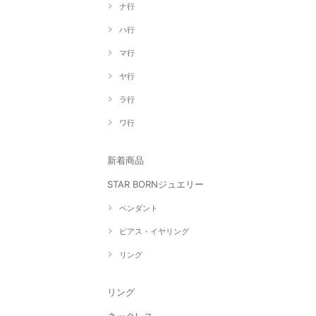
ナ行
ハ行
マ行
ヤ行
ラ行
ワ行
新着商品
STAR BORNジュエリー
ペンダント
ピアス・イヤリング
リング
リング