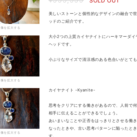
SOLD OUT
美しいストーンと個性的なデザインの融合で世界
ッドのご紹介です。
画像を拡大する
大小2つの上質カイヤナイトにハーキマーダイ
ヘッドです。
小ぶりなサイズで清涼感のある色合いがとて
画像を拡大する
カイヤナイト -Kyanite-
思考をクリアにする働きがあるので、人前で
相手に伝えることができるでしょう。
あいまいなことや正否をはっきりとさせる働
なったときや、古い思考パターンに陥ったと
画像を拡大する
す。