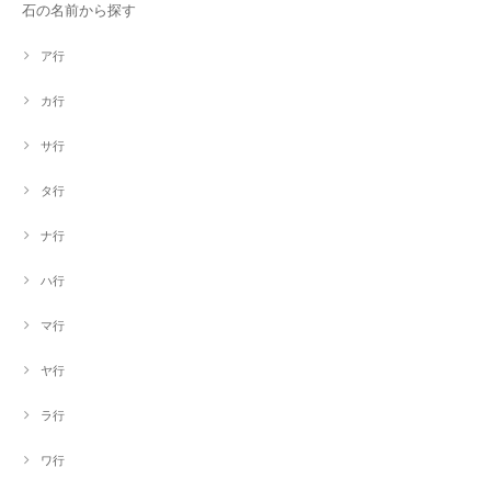
石の名前から探す
ア行
カ行
サ行
タ行
ナ行
ハ行
マ行
ヤ行
ラ行
ワ行