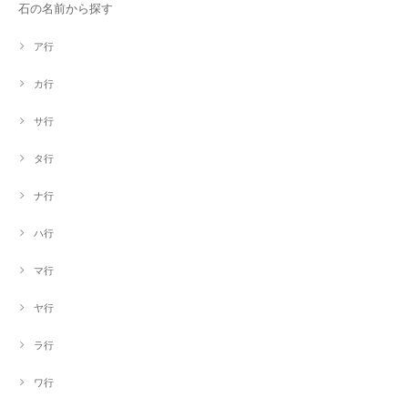
石の名前から探す
ア行
カ行
サ行
タ行
ナ行
ハ行
マ行
ヤ行
ラ行
ワ行