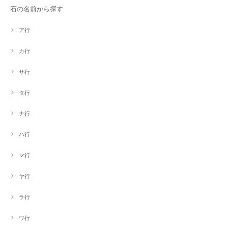
石の名前から探す
ア行
カ行
サ行
タ行
ナ行
ハ行
マ行
ヤ行
ラ行
ワ行