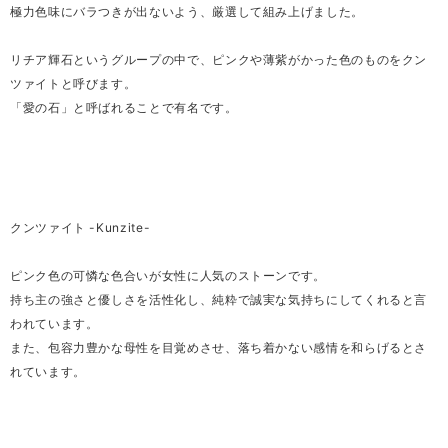
極力色味にバラつきが出ないよう、厳選して組み上げました。
リチア輝石というグループの中で、ピンクや薄紫がかった色のものをクン
ツァイトと呼びます。
「愛の石」と呼ばれることで有名です。
クンツァイト -Kunzite-
ピンク色の可憐な色合いが女性に人気のストーンです。
持ち主の強さと優しさを活性化し、純粋で誠実な気持ちにしてくれると言
われています。
また、包容力豊かな母性を目覚めさせ、落ち着かない感情を和らげるとさ
れています。