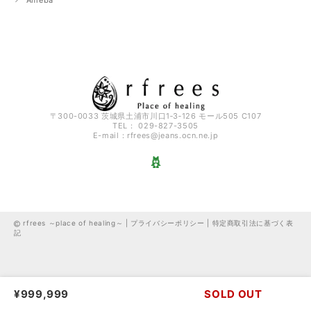
〒300-0033 茨城県土浦市川口1‐3‐126 モール505 C107
TEL： 029-827-3505
E-mail：
rfrees@jeans.ocn.ne.jp
rfrees ～place of healing～ |
プライバシーポリシー
|
特定商取引法に基づく表
記
¥999,999
SOLD OUT