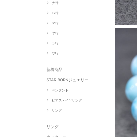
ナ行
ハ行
マ行
ヤ行
ラ行
ワ行
新着商品
STAR BORNジュエリー
ペンダント
ピアス・イヤリング
リング
リング