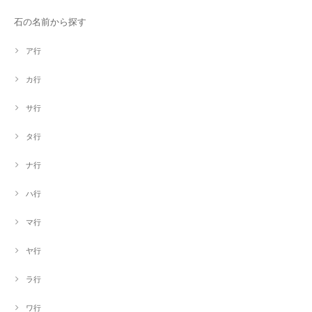
石の名前から探す
ア行
カ行
サ行
タ行
ナ行
ハ行
マ行
ヤ行
ラ行
ワ行