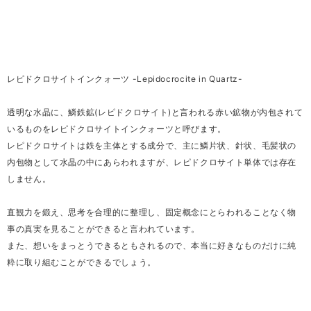
レピドクロサイトインクォーツ -Lepidocrocite in Quartz-
透明な水晶に、鱗鉄鉱(レピドクロサイト)と言われる赤い鉱物が内包されて
いるものをレピドクロサイトインクォーツと呼びます。
レピドクロサイトは鉄を主体とする成分で、主に鱗片状、針状、毛髪状の
内包物として水晶の中にあらわれますが、レピドクロサイト単体では存在
しません。
直観力を鍛え、思考を合理的に整理し、固定概念にとらわれることなく物
事の真実を見ることができると言われています。
また、想いをまっとうできるともされるので、本当に好きなものだけに純
粋に取り組むことができるでしょう。