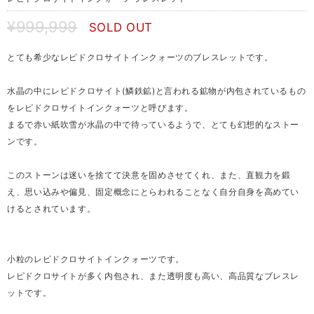
¥999,999
SOLD OUT
とても希少なレピドクロサイトインクォーツのブレスレットです。
水晶の中にレピドクロサイト(鱗鉄鉱)と言われる鉱物が内包されているもの
をレピドクロサイトインクォーツと呼びます。
まるで赤い紙吹雪が水晶の中で待っているようで、とても幻想的なストー
ンです。
このストーンは迷いを捨てて決意を固めさせてくれ、また、直観力を鍛
え、思い込みや偏見、固定概念にとらわれることなく自分自身を高めてい
けるとされています。
小粒のレピドクロサイトインクォーツです。
レピドクロサイトが多く内包され、また透明度も高い、高品質なブレスレ
ットです。