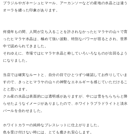
ブラジルやガネーシュヒマール、アーカンソーなどの産地の水晶とは違う
オーラを纏った印象があります。
何億年もの間、人間が立ち入ることを許されなかったヒマラヤの山々で育
ったヒマラヤ水晶は、極めて強い波動、特別なパワーが宿るとされ、世界
中で認められてきました。
それゆえに、市場ではヒマラヤ水晶と称していろいろなものが出回るよう
になりました。
当店では確実なルートと、自分の目でひとつずつ確認してお作りしていま
すので、きっとヒマラヤの山々の神聖なエネルギーを感じていただけるこ
とと思います。
クル産の水晶は表面的には透明感がありますが、中には雪をちらちらと降
らせたようなイメージがありましたので、ホワイトラブラドライトと淡水
パールを合わせました。
ホワイトカラーの純粋なブレスレットに仕上がりました。
色を受け付けない時には、とても癒され安心します。