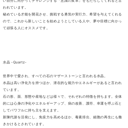
い自分に向かってチャレンジする「意識の変革」をもたらしてくれると言
われています。
秘めている才能を開花させ、挑戦する勇気や実行力、希望を与えてくれる
ので、これから新しいことを始めようとしている人や、夢や目標に向かっ
て頑張る人にオススメです。
水晶 -Quartz-
世界中で愛され、すべての石のマザーストーンと言われる水晶。
水晶は高い浄化力を持つほか、潜在的な能力やエネルギーがあると言われ
ています。
石の形、面、形態や産地などは様々で、それぞれの特徴を持ちます。全体
的には心身の浄化やエネルギーアップ、病の改善、護符、幸運を呼ぶ石と
してパワフルに持ち主を支えます。
新陳代謝を活発にし、免疫力を高めるほか、毒素排出、細胞の再生にも働
きかけるとされています。