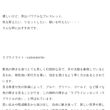
優しいけど、実はパワフルなブレスレット。
気を変えたい、リセットしたい、願いを叶えたい・・・
そんな時におすすめです。
ラブラドライト -Labradorite-
数色の輝きを放つとても美しく幻想的な石で、月や太陽を象徴していると
言われ、根気強い実行力を養い、信念を貫けるよう導く力があるとされて
います。
見る角度や光の加減によって、ブルー、グリーン、ゴールド、など様々な
色の輝きを見ることができ、この独特の輝きは「ラブラドレッセンス（ラ
ブラドルの光）」と呼ばれています。
思い込みや既成概念から抜け出し、自由に解き放って、新しい世界や新し