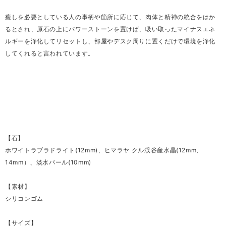
癒しを必要としている人の事柄や箇所に応じて、肉体と精神の統合をはか
るとされ、原石の上にパワーストーンを置けば、吸い取ったマイナスエネ
ルギーを浄化してリセットし、部屋やデスク周りに置くだけで環境を浄化
してくれると言われています。
【石】
ホワイトラブラドライト(12mm)、ヒマラヤ クル渓谷産水晶(12mm、
14mm）、淡水パール(10mm)
【素材】
シリコンゴム
【サイズ】