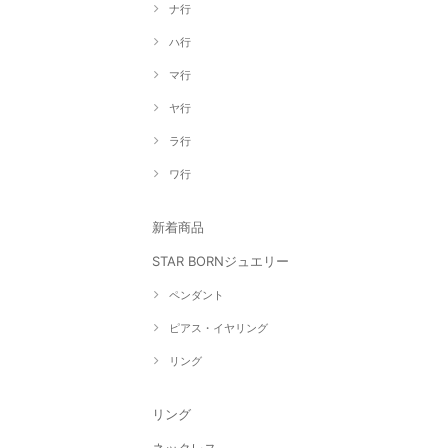
ナ行
ハ行
マ行
ヤ行
ラ行
ワ行
新着商品
STAR BORNジュエリー
ペンダント
ピアス・イヤリング
リング
リング