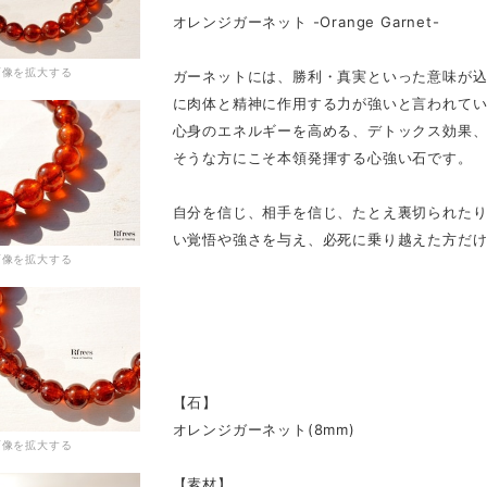
オレンジガーネット -Orange Garnet-
画像を拡大する
ガーネットには、勝利・真実といった意味が
に肉体と精神に作用する力が強いと言われて
心身のエネルギーを高める、デトックス効果、
そうな方にこそ本領発揮する心強い石です。
自分を信じ、相手を信じ、たとえ裏切られた
い覚悟や強さを与え、必死に乗り越えた方だ
画像を拡大する
【石】
オレンジガーネット(8mm)
画像を拡大する
【素材】