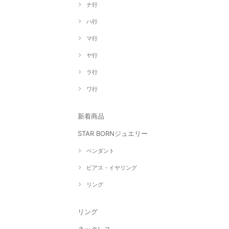
ナ行
ハ行
マ行
ヤ行
ラ行
ワ行
新着商品
STAR BORNジュエリー
ペンダント
ピアス・イヤリング
リング
リング