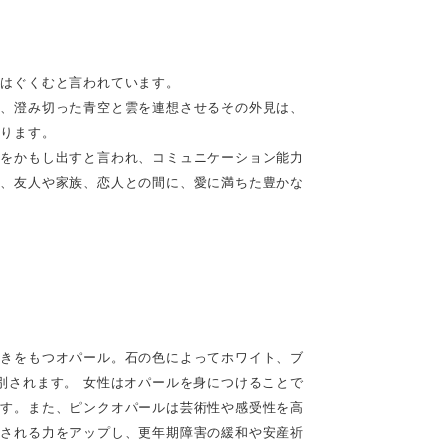
にはぐくむと言われています。
れ、澄み切った青空と雲を連想させるその外見は、
誇ります。
気をかもし出すと言われ、コミュニケーション能力
し、友人や家族、恋人との間に、愛に満ちた豊かな
輝きをもつオパール。石の色によってホワイト、ブ
別されます。 女性はオパールを身につけることで
ます。また、ピンクオパールは芸術性や感受性を高
愛される力をアップし、更年期障害の緩和や安産祈