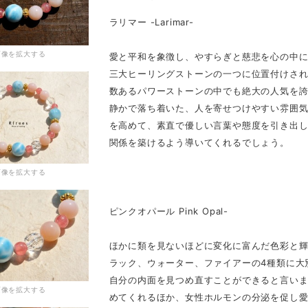
ラリマー -Larimar-
画像を拡大する
愛と平和を象徴し、やすらぎと慈悲を心の中
三大ヒーリングストーンの一つに位置付けさ
数あるパワーストーンの中でも絶大の人気を
静かで落ち着いた、人を寄せつけやすい雰囲
を高めて、素直で優しい言葉や態度を引き出
関係を築けるよう導いてくれるでしょう。
画像を拡大する
ピンクオパール Pink Opal-
ほかに類を見ないほどに変化に富んだ色彩と
ラック、ウォーター、ファイアーの4種類に大
自分の内面を見つめ直すことができると言い
画像を拡大する
めてくれるほか、女性ホルモンの分泌を促し