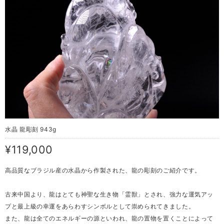
水晶 龍彫刻 943g
¥119,000
高品質なブラジル産の水晶から作製された、龍の彫刻のご紹介です。
古来中国より、龍はとても神聖な生き物「霊獣」とされ、強力な運気アッ
プと最上級の幸運をあらわすシンボルとして崇められてきました。
また、龍は全てのエネルギーの源といわれ、龍の置物を置くことによって