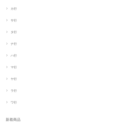
カ行
サ行
タ行
ナ行
ハ行
マ行
ヤ行
ラ行
ワ行
新着商品