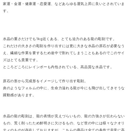
家運・金運・健康運・恋愛運、などあらゆる運気上昇に良いとされていま
す。
水晶の重さだけでも1kg近くある、とても迫力のある龍の彫刻です。
これだけの大きさの彫刻を作り出すには更に大きな水晶の原石が必要なう
え、繊細な作業を要するため途中で割れてしまうこともあるのでこのサイ
ズはとても貴重です。
ところどころにレインボーも内包されている、高品質な水晶です。
原石の形から完成形をイメージして作り出す彫刻。
炎のようなフォルムの中に、生命力溢れる龍が今にも飛び出してきそうな
躍動感があります。
水晶の龍の彫刻は、龍の表情が見えづらいもの、龍の力強さが伝わらない
もの、荒く削ったため鮮明さに欠けるもの、など世の中には様々なクオリ
ティのものが存在しておりますが、こちらの商品は全ての条件で非常に高