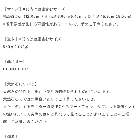
【サイズ】※( )内は台座含むサイズ
幅:約8.7cm(12.0cm) / 奥行:約6.9cm(9.4cm) / 高さ:約15.5cm(25.0cm)
※若干誤差が生じる可能性がありますので、予めご了承ください。
【重さ】※( )内は台座含むサイズ
943g(1,351g)
【商品番号】
PL-QU-0005
【天然石について】
天然石の特性上、細かい傷や内包物を含むものがございます。
天然石ならではの風合いとしてご了承くださいませ。
また、使用するモニター環境(PCやスマートフォン、タブレット端末など)
の違いによって実際の色味と異なって見えることがありますことをご理
解、ご承知おきください。
【備考】