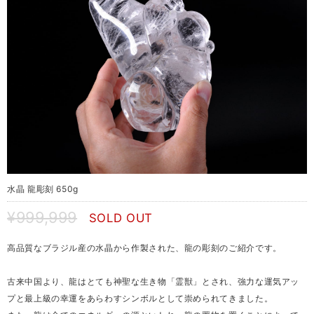
水晶 龍彫刻 650g
¥999,999
SOLD OUT
高品質なブラジル産の水晶から作製された、龍の彫刻のご紹介です。
古来中国より、龍はとても神聖な生き物「霊獣」とされ、強力な運気アッ
プと最上級の幸運をあらわすシンボルとして崇められてきました。