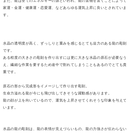
また、龍は全てのエネルギーの源といわれ、龍の置物を置くことによって
家運・金運・健康運・恋愛運、などあらゆる運気上昇に良いとされていま
す。
水晶の透明度が高く、ずっしりと重みを感じるとても迫力のある龍の彫刻
です。
ある程度の大きさの彫刻を作り出すには更に大きな水晶の原石が必要なう
え、繊細な作業を要するため途中で割れてしまうこともあるのでとても貴
重です。
原石の形から完成形をイメージして作り出す彫刻。
生命力溢れる龍が今にも飛び出してきそうな躍動感があります。
龍の顔が上を向いているので、運気を上昇させてくれそうな印象を与えて
います。
水晶の龍の彫刻は、龍の表情が見えづらいもの、龍の力強さが伝わらない