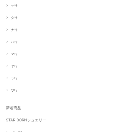
サ行
タ行
ナ行
ハ行
マ行
ヤ行
ラ行
ワ行
新着商品
STAR BORNジュエリー