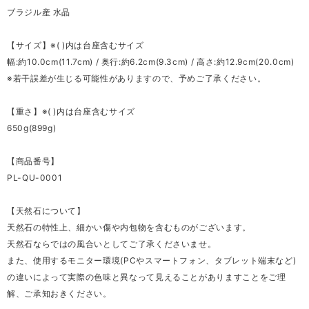
ブラジル産 水晶
【サイズ】※( )内は台座含むサイズ
幅:約10.0cm(11.7cm) / 奥行:約6.2cm(9.3cm) / 高さ:約12.9cm(20.0cm)
※若干誤差が生じる可能性がありますので、予めご了承ください。
【重さ】※( )内は台座含むサイズ
650g(899g)
【商品番号】
PL-QU-0001
【天然石について】
天然石の特性上、細かい傷や内包物を含むものがございます。
天然石ならではの風合いとしてご了承くださいませ。
また、使用するモニター環境(PCやスマートフォン、タブレット端末など)
の違いによって実際の色味と異なって見えることがありますことをご理
解、ご承知おきください。