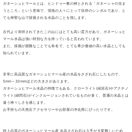
ガネーシュヒマールとは、ヒンドゥー教の神とされる「ガネーシャの住ま
うところ」という意味で、現地の人々にとって信仰のシンボルであり、と
ても神聖な山で採掘される水晶のことを指します。
古代より崇拝されてきたこの山にはとても高い霊力があり、ガネーシュヒ
マール水晶は強い特別な力を持っていると言われています。
また、採掘が困難なことでも有名で、とても希少価値の高い水晶としても
知られています。
非常に高品質なガネーシュヒマール産の水晶をさざれ石にしたもので、
5mm～30mmほどの大きさがあります。
ガネーシュヒマール水晶の特徴でもある、クローライト(緑泥石)やアクチノ
ライト(緑閃石)がインクルージョンされているものが多く、普通の水晶とは
違う神々しさを感じます。
お手持ちの天然石アクセサリーやお部屋の浄化用にぴったりです。
特上品質のガネーシュヒマール産 水晶さざれ石は入手が大変難しいため、