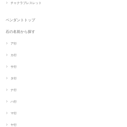
チャクラブレスレット
ペンダントトップ
石の名前から探す
ア行
カ行
サ行
タ行
ナ行
ハ行
マ行
ヤ行