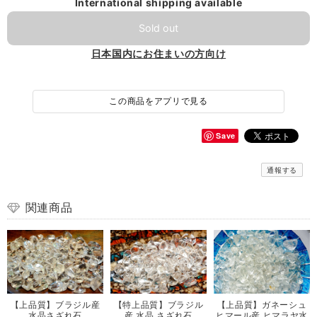
International shipping available
Sold out
日本国内にお住まいの方向け
この商品をアプリで見る
Save
通報する
関連商品
【上品質】ブラジル産
【特上品質】ブラジル
【上品質】ガネーシュ
水晶さざれ石
産 水晶 さざれ石
ヒマール産 ヒマラヤ水