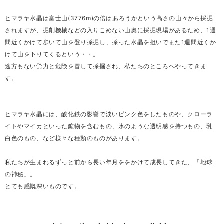
ヒマラヤ水晶は富士山(3776m)の倍はあろうかという高さの山々から採掘
されますが、掘削機械などの入りこめない山奥に採掘現場があるため、1週
間近くかけて歩いて山を登り採掘し、採った水晶を担いでまた1週間近くか
けて山を下りてくるという・・。
途方もない労力と危険を冒して採掘され、私たちのところへやってきま
す。
ヒマラヤ水晶には、酸化鉄の影響で淡いピンク色をしたものや、クローラ
イトやマイカといった鉱物を含むもの、氷のような透明感を持つもの、乳
白色のもの、など様々な種類のものがあります。
私たちが生まれるずっと前から長い年月ををかけて成長してきた、「地球
の神秘」。
とても感慨深いものです。