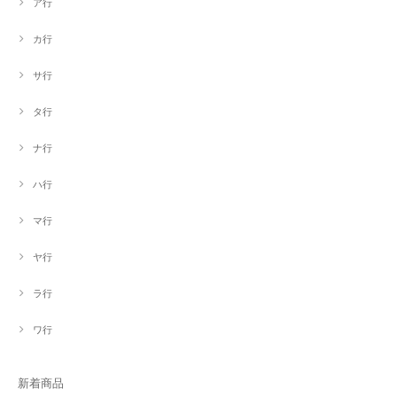
ア行
カ行
サ行
タ行
ナ行
ハ行
マ行
ヤ行
ラ行
ワ行
新着商品