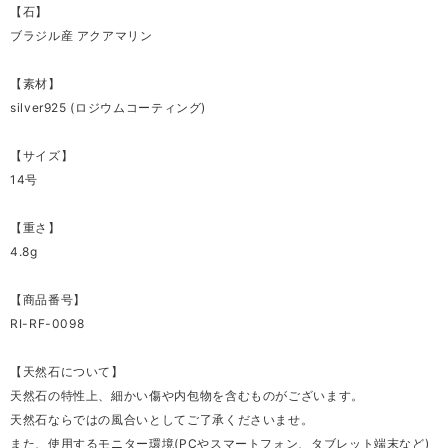
【石】
ブラジル産 アクアマリン
【素材】
silver925 (ロジウムコーティング)
【サイズ】
14号
【重さ】
4.8g
【商品番号】
RI-RF-0098
【天然石について】
天然石の特性上、細かい傷や内包物を含むものがございます。
天然石ならではの風合いとしてご了承くださいませ。
また、使用するモニター環境(PCやスマートフォン、タブレット端末など)