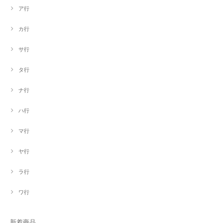
ア行
カ行
サ行
タ行
ナ行
ハ行
マ行
ヤ行
ラ行
ワ行
新着商品