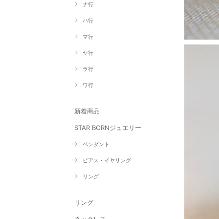
ナ行
ハ行
マ行
ヤ行
ラ行
ワ行
新着商品
STAR BORNジュエリー
ペンダント
ピアス・イヤリング
リング
リング