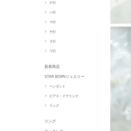
ナ行
ハ行
マ行
ヤ行
ラ行
ワ行
新着商品
STAR BORNジュエリー
ペンダント
ピアス・イヤリング
リング
リング