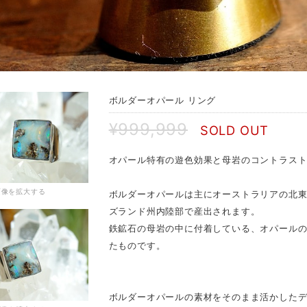
ボルダーオパール リング
¥999,999
SOLD OUT
オパール特有の遊色効果と母岩のコントラス
画像を拡大する
ボルダーオパールは主にオーストラリアの北
ズランド州内陸部で産出されます。
鉄鉱石の母岩の中に付着している、オパール
たものです。
ボルダーオパールの素材をそのまま活かした