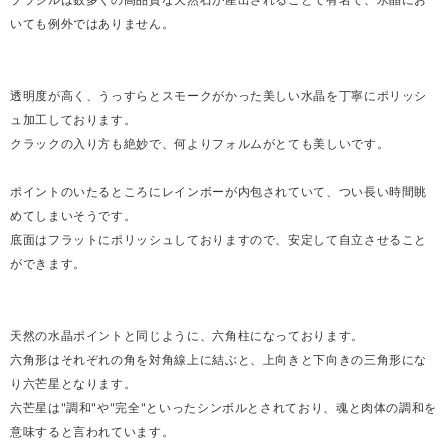
いても例外ではありません。
透明度が高く、うっすらとスモークがかった美しい水晶を丁寧にポリッシ
ュ加工しております。
クラックの入り方も絶妙で、何よりフォルムがとても美しいです。
ポイントのいたるところにレインボーが内包されていて、つい長い時間眺
めてしまいそうです。
底面はフラットにポリッシュしておりますので、安定して自立させること
ができます。
天然の水晶ポイントと同じように、六角柱になっております。
六角形はそれぞれの角を対角線上に結ぶと、上向きと下向きの三角形にな
り六芒星となります。
六芒星は"調和"や"完全"といったシンボルとされており、魂と肉体の調和を
意味すると言われています。