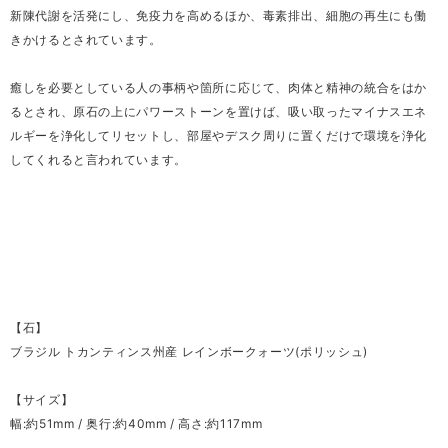
新陳代謝を活発にし、免疫力を高めるほか、毒素排出、細胞の再生にも働
きかけるとされています。
癒しを必要としている人の事柄や箇所に応じて、肉体と精神の統合をはか
るとされ、原石の上にパワーストーンを置けば、吸い取ったマイナスエネ
ルギーを浄化してリセットし、部屋やデスク周りに置くだけで環境を浄化
してくれると言われています。
【石】
ブラジル トカンティンス州産 レインボークォーツ(ポリッシュ)
【サイズ】
幅:約51mm / 奥行:約40mm / 高さ:約117mm