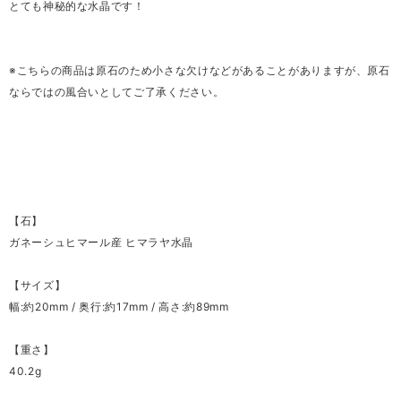
とても神秘的な水晶です！
※こちらの商品は原石のため小さな欠けなどがあることがありますが、原石
ならではの風合いとしてご了承ください。
【石】
ガネーシュヒマール産 ヒマラヤ水晶
【サイズ】
幅:約20mm / 奥行:約17mm / 高さ:約89mm
【重さ】
40.2g