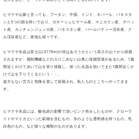
ヒマラヤ山脈と言っても、ブータン、中国、インド、ネパール、パキスタ
ンと5つの国を跨いでおり、ガネーシュヒマール産、マニカラン産、チベッ
ト産、カンチェンジュンガ産、パキスタン産、パールバティー渓谷産、ク
ル渓谷産など、産地も様々です。
ヒマラヤ水晶は富士山(3776m)の倍はあろうかという高さの山々から採掘
されますが、掘削機械などの入りこめない山奥に採掘現場があるため、1週
間近くかけて歩いて山を登り採掘し、採った水晶を担いでまた1週間近くか
けて山を下りてくるという・・。
途方もない労力と危険を冒して採掘され、私たちのところへやってきま
す。
ヒマラヤ水晶には、酸化鉄の影響で淡いピンク色をしたものや、クローラ
イトやマイカといった鉱物を含むもの、氷のような透明感を持つもの、乳
白色のもの、など様々な種類のものがあります。