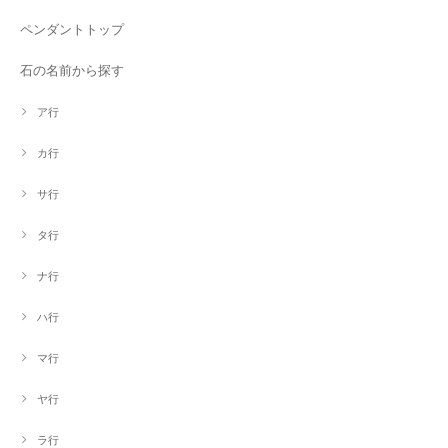
ペンダントトップ
石の名前から探す
ア行
カ行
サ行
タ行
ナ行
ハ行
マ行
ヤ行
ラ行