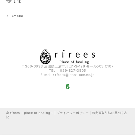
Link
Ameba
〒300-0033 茨城県土浦市川口1‐3‐126 モール505 C107
TEL： 029-827-3505
E-mail：
rfrees@jeans.ocn.ne.jp
rfrees ～place of healing～ |
プライバシーポリシー
|
特定商取引法に基づく表
記