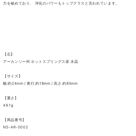
力を秘めており、 浄化のパワーもトップクラスと言われています。
【石】
アーカンソー州 ホットスプリングス産 水晶
【サイズ】
幅:約24mm / 奥行:約18mm / 高さ:約85mm
【重さ】
49.1g
【商品番号】
NS-AR-0002