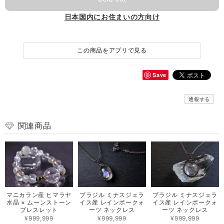
日本国内にお住まいの方向け
この商品をアプリで見る
Save
通報する
関連商品
マニカラン産 ヒマラヤ
ブラジル ミナスジェラ
ブラジル ミナスジェラ
水晶 × ムーンストーン
イス産 レインボークォ
イス産 レインボークォ
ブレスレット
ーツ ネックレス
ーツ ネックレス
¥999,999
¥999,999
¥999,999