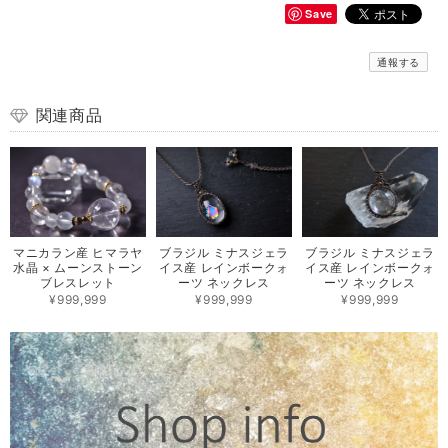
Save
通報する
関連商品
マニカラン産 ヒマラヤ
ブラジル ミナスジェラ
ブラジル ミナスジェラ
水晶 × ムーンストーン
イス産 レインボークォ
イス産 レインボークォ
ブレスレット
ーツ ネックレス
ーツ ネックレス
¥999,999
¥999,999
¥999,999