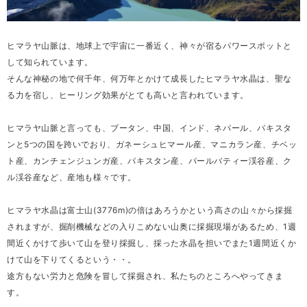
ヒマラヤ山脈は、地球上で宇宙に一番近く、神々が宿るパワースポットと
して知られています。
そんな神秘の地で何千年、何万年とかけて成長したヒマラヤ水晶は、聖な
る力を宿し、ヒーリング効果がとても高いと言われています。
ヒマラヤ山脈と言っても、ブータン、中国、インド、ネパール、パキスタ
ンと5つの国を跨いでおり、ガネーシュヒマール産、マニカラン産、チベッ
ト産、カンチェンジュンガ産、パキスタン産、パールバティー渓谷産、ク
ル渓谷産など、産地も様々です。
ヒマラヤ水晶は富士山(3776m)の倍はあろうかという高さの山々から採掘
されますが、掘削機械などの入りこめない山奥に採掘現場があるため、1週
間近くかけて歩いて山を登り採掘し、採った水晶を担いでまた1週間近くか
けて山を下りてくるという・・。
途方もない労力と危険を冒して採掘され、私たちのところへやってきま
す。