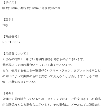
【サイズ】
幅:約16mm / 奥行:約16mm / 高さ:約65mm
【重さ】
26g
【商品番号】
NS-TI-0002
【天然石について】
天然石の特性上、細かい傷や内包物を含むものがございます。
天然石ならではの風合いとしてご了承くださいませ。
また、使用するモニター環境(PCやスマートフォン、タブレット端末など)
の違いによって実際の色味と異なって見えることがありますことをご理
解、ご承知おきください。
【備考】
店舗にて同時販売しているため、タイミングによりご注文頂きました商品
が在庫切れとなる場合もございます。その場合は、メールにてご連絡差し