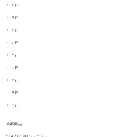
カ行
サ行
タ行
ナ行
ハ行
マ行
ヤ行
ラ行
ワ行
新着商品
STAR BORNジュエリー