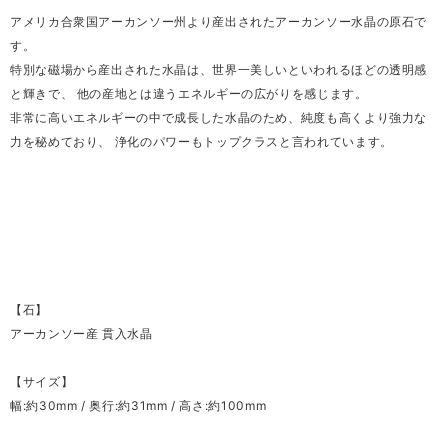
アメリカ合衆国アーカンソー州より産出されたアーカンソー水晶の原石で
す。
特別な磁場から産出された水晶は、世界一美しいといわれるほどの透明感
と輝きで、 他の産地とは違うエネルギーの広がりを感じます。
非常に高いエネルギーの中で成長した水晶のため、純度も高くより強力な
力を秘めており、 浄化のパワーもトップクラスと言われています。
【石】
アーカンソー産 貫入水晶
【サイズ】
幅:約30mm / 奥行:約31mm / 高さ:約100mm