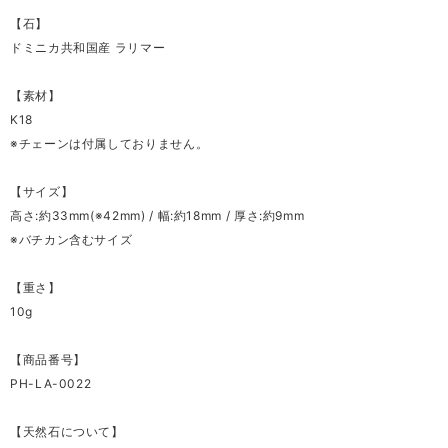
【石】
ドミニカ共和国産 ラリマー
【素材】
K18
※チェーンは付属しておりません。
【サイズ】
高さ:約33mm(※42mm) / 幅:約18mm / 厚さ:約9mm
※バチカン含むサイズ
【重さ】
10g
【商品番号】
PH-LA-0022
【天然石について】