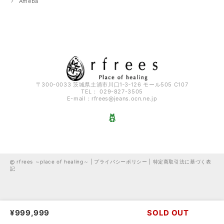
Ameba
〒300-0033 茨城県土浦市川口1‐3‐126 モール505 C107
TEL： 029-827-3505
E-mail：
rfrees@jeans.ocn.ne.jp
rfrees ～place of healing～ |
プライバシーポリシー
|
特定商取引法に基づく表
記
¥999,999
SOLD OUT