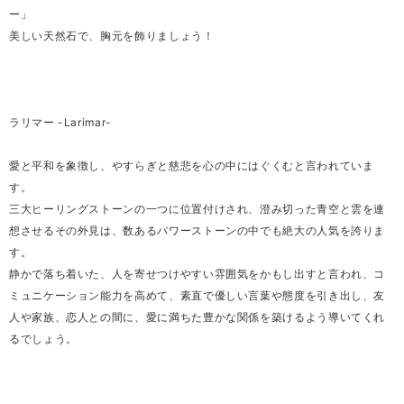
ー」
美しい天然石で、胸元を飾りましょう！
ラリマー -Larimar-
愛と平和を象徴し、やすらぎと慈悲を心の中にはぐくむと言われていま
す。
三大ヒーリングストーンの一つに位置付けされ、澄み切った青空と雲を連
想させるその外見は、数あるパワーストーンの中でも絶大の人気を誇りま
す。
静かで落ち着いた、人を寄せつけやすい雰囲気をかもし出すと言われ、コ
ミュニケーション能力を高めて、素直で優しい言葉や態度を引き出し、友
人や家族、恋人との間に、愛に満ちた豊かな関係を築けるよう導いてくれ
るでしょう。