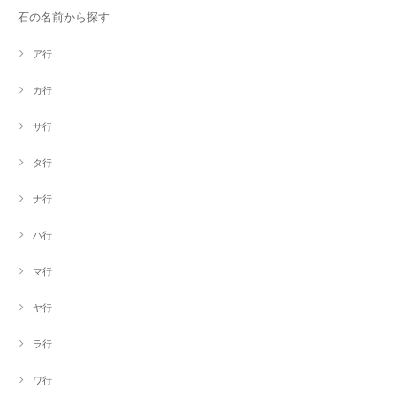
石の名前から探す
ア行
カ行
サ行
タ行
ナ行
ハ行
マ行
ヤ行
ラ行
ワ行