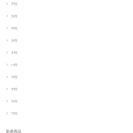
ア行
カ行
サ行
タ行
ナ行
ハ行
マ行
ヤ行
ラ行
ワ行
新着商品