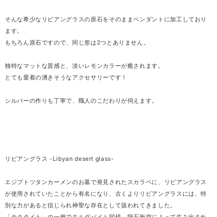
そんな希少なリビアングラスの原石をそのままペンダントに加工しており
ます。
もちろん原石ですので、同じ形は2つとありません。
独特なマットな質感と、淡いレモンカラーが癒されます。
とても愛着の湧きそうなアクセサリーです！
シルバーの作りも丁寧で、職人のこだわりが伺えます。
リビアングラス -Libyan desert glass-
エジプトツタンカーメンのお墓で発見されたスカラベに、リビアングラス
が使用されていたことから有名になり、古くよりリビアングラスには、特
別な力があると信じられ神聖な存在として扱われてきました。
「テクタイト」の一種でモルダバイト同様、隕石衝突によって生み出され