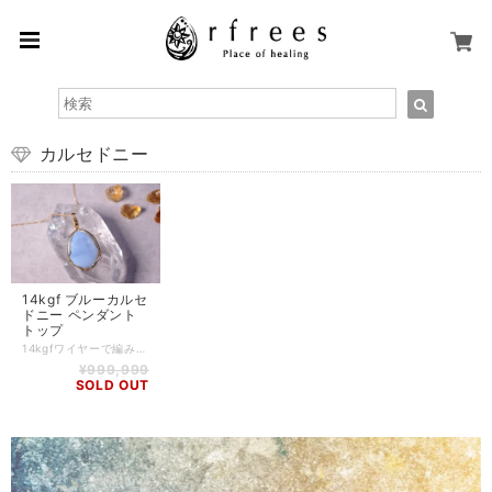
カルセドニー
14kgf ブルーカルセ
ドニー ペンダント
トップ
14kgfワイヤーで編み上げた、ブルーカルセドニーのペンダントトップです。 淡いパステルブルーが素敵なブルーカルセドニーを使用したペンダント。 心が穏やかになるような優しい色味がとても愛らしいです。 頑丈な14kgfで丁寧に編み上げております。 ゴールドとの相性も抜群に良いです。 ※裏面に欠けたように見える箇所は、もともと原石の時にあった空洞部分が研磨によって表面に出てきたものとなります。 【石】 トルコ産 ブルーカルセドニー 【素材】 14kgf ※チェーンは付属しておりません。 【サイズ】 高さ:約24mm(※38mm) / 幅:約21mm / 厚さ:約6mm ※バチカン含むサイズ 【重さ】 4.0g 【商品番号】 PH-BC-0001 【天然石について】 天然石の特性上、細かい傷や内包物を含むものがございます。 天然石ならではの風合いとしてご了承くださいませ。 また、使用するモニター環境(PCやスマートフォン、タブレット端末など)の違いによって実際の色味と異なって見えることがありますことをご理解、ご承知おきください。 【備考】 店舗にて同時販売しているため、タイミングによりご注文頂きました商品が在庫切れとなる場合もございます。その場合は、メールにてご連絡差し上げますので、予めご了承ください。 また、SoldOutとなっている商品(おもにブレスレット)も、在庫状況によっては同じようにお作りすることも可能な場合がございますので、ご相談ください。
¥999,999
SOLD OUT