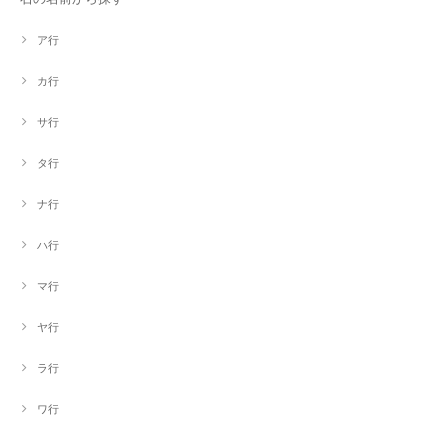
ア行
カ行
サ行
タ行
ナ行
ハ行
マ行
ヤ行
ラ行
ワ行