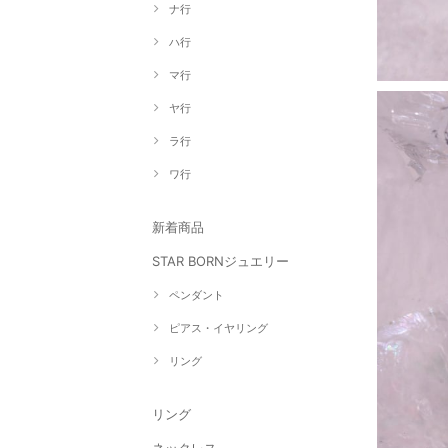
ナ行
ハ行
マ行
ヤ行
ラ行
ワ行
新着商品
STAR BORNジュエリー
ペンダント
ピアス・イヤリング
リング
リング