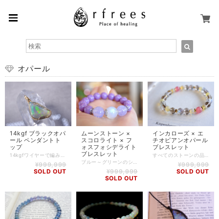
オパール
14kgf ブラックオパ
ムーンストーン ×
インカローズ × エ
ール ペンダントト
スコロライト × フ
チオピアンオパール
ップ
ォスフォシデライト
ブレスレット
ブレスレット
14kgfワイヤーで編み上げた、ブラックオパールのペンダントトップです。 ブラックオパールは、その美しさと希少性で特別な価値を持つ宝石です。 主な産地はオーストラリアのニューサウスウェールズ州ライトニングリッジという特定の地域に限られています。 世界で最も高品質なブラックオパールはここで採掘されており、他の地域で見つかることは非常に稀です。この地域特有の地質条件が、ブラックオパールの生成にとって欠かせない要素となっています。 全体的にブルーからグリーンに遊色する美しいルースを使用し作製しました。 左右非対称な形が、より洗練された印象を持ちます。 ブラックオパールは本当に希少で、美しいものはジュエリーになるものが多いため、カジュアルなアクセサリーになることはほとんどありません。 ブラックオパール -Black Opal- 古来より、『幸運の守護石』といわれ、持ち主にチャンスを引き寄せ幸運へ導くというパワーを秘めています。 カリスマ性や自信をもたらす石とみなされ、ポジティブに堂々と目標を達成する力を与えます。 また、心の安定と自由を授け、周りに惑わされることなく、自分らしく生きる為のお守りのような存在です。 色んな角度から見ると、まるで虹のような七色の光を放ち、この独特の輝きは「プレイオブカラー（遊色効果）」と呼ばれるものです。 【石】 オーストラリア ライトニングリッジ産 ブラックオパール 【素材】 14kgf ※チェーンは付属しておりません。 【サイズ】 高さ:約23mm(※34mm) / 幅:約16mm / 厚さ:約8mm ※バチカン含むサイズ 【重さ】 2.4g 【商品番号】 PH-BO-0011 【天然石について】 天然石の特性上、細かい傷や内包物を含むものがございます。 天然石ならではの風合いとしてご了承くださいませ。 また、使用するモニター環境(PCやスマートフォン、タブレット端末など)の違いによって実際の色味と異なって見えることがありますことをご理解、ご承知おきください。 【備考】 店舗にて同時販売しているため、タイミングによりご注文頂きました商品が在庫切れとなる場合もございます。その場合は、メールにてご連絡差し上げますので、予めご了承ください。 また、SoldOutとなっている商品(おもにブレスレット)も、在庫状況によっては同じようにお作りすることも可能な場合がございますので、ご相談ください。
すべてのストーンの品質にこだわってお作りしたブレスレットです。 ひときわ華やかな色味のインカローズは色むらがなく、透明感のあるものを。 希少なエチオピアンオパールは贅沢に8粒使用し、ラブラドライトもラブラドレッセンスが特に美しいものを厳選しました。 インカローズ -Inca Rose- インカローズの持つ癒しの力には即効性があるとされ、新たなスタートをサポートしてくれるでしょう。 また、自分にはまだ出会えていない運命の相手がいることに気付かせ、生きる喜びや人生への感謝をもたらすとされています。 エチオピアンオパール -Ethiopian Opal- オパールの語源は、「宝石」を意味するサンスクリット語の"Upala"や、「貴重な石」を意味するラテン語の"Opalus"に由来していると言われています。虹のような七色の光を放つ独特の輝きは「プレイオブカラー（遊色効果）」と呼ばれるものです。 エチオピアンオパールは、エチオピアで産出されますが、鉱脈が発見されてからまだ歴史が浅いので、とても希少価値の高い石として位置づけられています。 オパールは幸せな夢と変化をもたらす石とみなされ、幸運と忠誠を授けてくれるとされています。また、キューピッドストーンとも言われ、恋愛にも効果があるとされています。 【石】 インカローズ(7mm)、エチオピアンオパール(6mm)、ラブラドライト(7mm)、スモーキークォーツ(7mm) 【素材】 シリコンゴム、goldplating 【サイズ】 内周16cm ※ハンドメイド商品のため、若干誤差が生じる可能性がありますので、予めご了承ください。 【商品番号】 BL-AS-0232 【天然石について】 天然石の特性上、細かい傷や内包物を含むものがございます。 天然石ならではの風合いとしてご了承くださいませ。 また、使用するモニター環境(PCやスマートフォン、タブレット端末など)の違いによって実際の色味と異なって見えることがありますことをご理解、ご承知おきください。 【備考】 店舗にて同時販売しているため、タイミングによりご注文頂きました商品が在庫切れとなる場合もございます。その場合は、メールにてご連絡差し上げますので、予めご了承ください。 また、SoldOutとなっている商品(おもにブレスレット)も、在庫状況によっては同じようにお作りすることも可能な場合がございますので、ご相談ください。
ブルー～グリーンのシラーがとても美しいムーンストーンを使用したブレスレット。 14.5mmの大粒な高品質ムーンストーンに、淡いラベンダーカラーが特徴のスコロライト、なんとも言えないパープルが魅力的なフォスフォシデライトを組み合わせました。 フォスフォシデライトは、バリサイト(バリシア石)と呼ばれる鉱物に属しています。 バリサイトはアルミニウム、燐酸などが主成分ですが、アルミニウムイオンが鉄イオンに入れ替わることで濃い紫ピンクのフォスフォシデライトになります。 ムーンストーン -Moon Stone- 恋人や愛する人の関係をもっと良いものにしたい人にオススメのパワーストーンです。 女性力を自然とアップさせてくれるので異性をひきつける効果があるとされています。 また、女性にとってとても大事な「生理」の時に、肉体と感情のバランスを取る助けをしてくれると言われています。 スコロライト -Scorolite- スコロライトはアメジストに加熱処理を加えたものですが、ふんわりとした優しいラベンダーカラーがとても魅力的なストーンです。 ラベンダークォーツとも呼ばれるスコロライトは、インナーチャイルドを癒し、本当の自分を取り戻すサポートをすると言われています。 【石】 ムーンストーン(14.5mm)、スコロライト(13mm)、フォスフォシデライト(11.5mm) 【素材】 シリコンゴム、silverplating 【サイズ】 内周14.5cm 【調整可能サイズ:14.5cm、15cm】 ※+5mmはゴムの締め方で調整可能です。上記以外のサイズをご希望の方は、一度ご相談ください。 ※ハンドメイド商品のため、若干誤差が生じる可能性がありますので、予めご了承ください。 【商品番号】 BL-AS-0233 【天然石について】 天然石の特性上、細かい傷や内包物を含むものがございます。 天然石ならではの風合いとしてご了承くださいませ。 また、使用するモニター環境(PCやスマートフォン、タブレット端末など)の違いによって実際の色味と異なって見えることがありますことをご理解、ご承知おきください。 【備考】 店舗にて同時販売しているため、タイミングによりご注文頂きました商品が在庫切れとなる場合もございます。その場合は、メールにてご連絡差し上げますので、予めご了承ください。 また、SoldOutとなっている商品(おもにブレスレット)も、在庫状況によっては同じようにお作りすることも可能な場合がございますので、ご相談ください。
¥999,999
¥999,999
SOLD OUT
¥999,999
SOLD OUT
SOLD OUT