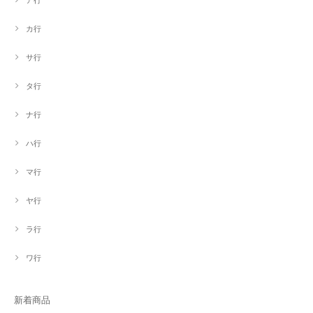
ア行
カ行
サ行
タ行
ナ行
ハ行
マ行
ヤ行
ラ行
ワ行
新着商品