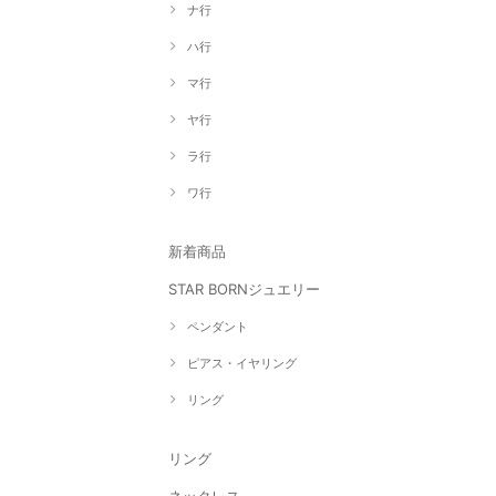
ナ行
ハ行
マ行
ヤ行
ラ行
ワ行
新着商品
STAR BORNジュエリー
ペンダント
ピアス・イヤリング
リング
リング