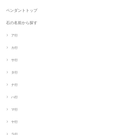
ペンダントトップ
石の名前から探す
ア行
カ行
サ行
タ行
ナ行
ハ行
マ行
ヤ行
ラ行