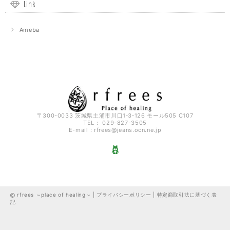
Link
Ameba
〒300-0033 茨城県土浦市川口1‐3‐126 モール505 C107
TEL： 029-827-3505
E-mail：
rfrees@jeans.ocn.ne.jp
rfrees ～place of healing～ |
プライバシーポリシー
|
特定商取引法に基づく表
記