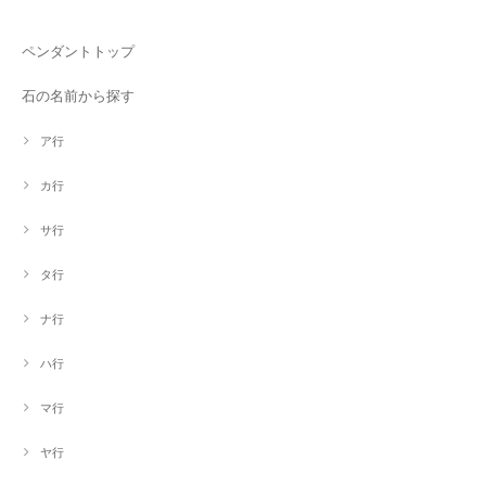
ペンダントトップ
石の名前から探す
ア行
カ行
サ行
タ行
ナ行
ハ行
マ行
ヤ行