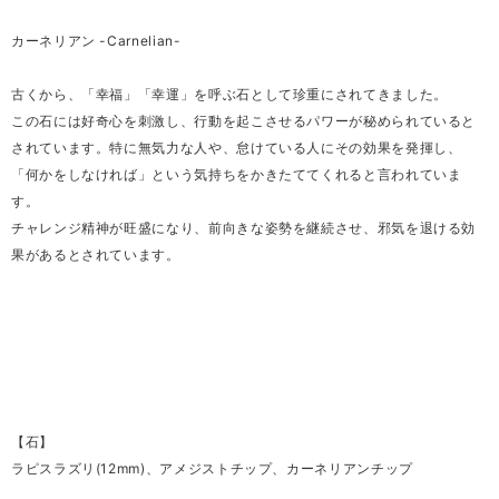
カーネリアン -Carnelian-
古くから、「幸福」「幸運」を呼ぶ石として珍重にされてきました。
この石には好奇心を刺激し、行動を起こさせるパワーが秘められていると
されています。特に無気力な人や、怠けている人にその効果を発揮し、
「何かをしなければ」という気持ちをかきたててくれると言われていま
す。
チャレンジ精神が旺盛になり、前向きな姿勢を継続させ、邪気を退ける効
果があるとされています。
【石】
ラピスラズリ(12mm)、アメジストチップ、カーネリアンチップ