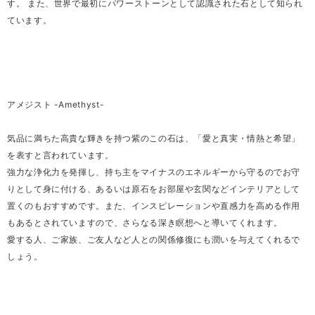
す。 また、世界で最初にパワーストーンとして認識された石として知られ
ています。
アメジスト -Amethyst-
気品に満ちた高貴な輝きを持つ紫のこの石は、「愛と真実・情熱と希望」
を表すと言われています。
強力な浄化力を発揮し、持ち主をマイナスのエネルギーから守るのでお守
りとして身に付ける、あるいは原石をお部屋や玄関などインテリアとして
置くのもおすすめです。また、インスピレーションや直感力を高める作用
もあるとされていますので、さらなる深き瞑想へと導いてくれます。
愛する人、ご家族、ご友人など人との関係修復にも潤いを与えてくれるで
しょう。