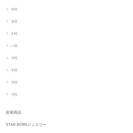
サ行
タ行
ナ行
ハ行
マ行
ヤ行
ラ行
ワ行
新着商品
STAR BORNジュエリー