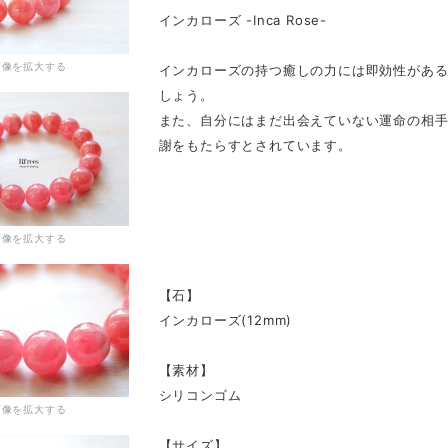
インカローズ -Inca Rose-
画像を拡大する
インカローズの持つ癒しの力には即効性があ
しょう。
また、自分にはまだ出会えていない運命の相
謝をもたらすとされています。
画像を拡大する
【石】
インカローズ(12mm)
【素材】
シリコンゴム
画像を拡大する
【サイズ】