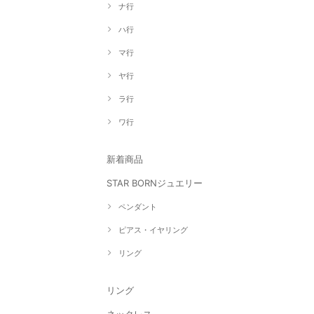
ナ行
ハ行
マ行
ヤ行
ラ行
ワ行
新着商品
STAR BORNジュエリー
ペンダント
ピアス・イヤリング
リング
リング