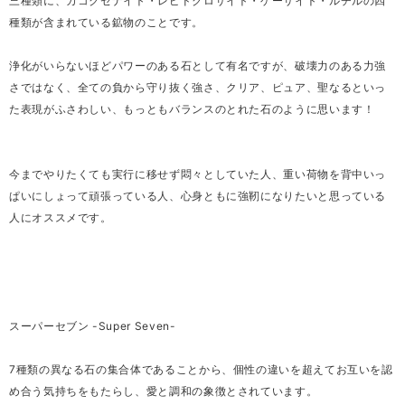
三種類に、カコクセナイト・レピドクロサイト・ゲーサイト・ルチルの四
種類が含まれている鉱物のことです。
浄化がいらないほどパワーのある石として有名ですが、破壊力のある力強
さではなく、全ての負から守り抜く強さ、クリア、ピュア、聖なるといっ
た表現がふさわしい、もっともバランスのとれた石のように思います！
今までやりたくても実行に移せず悶々としていた人、重い荷物を背中いっ
ぱいにしょって頑張っている人、心身ともに強靭になりたいと思っている
人にオススメです。
スーパーセブン -Super Seven-
7種類の異なる石の集合体であることから、個性の違いを超えてお互いを認
め合う気持ちをもたらし、愛と調和の象徴とされています。